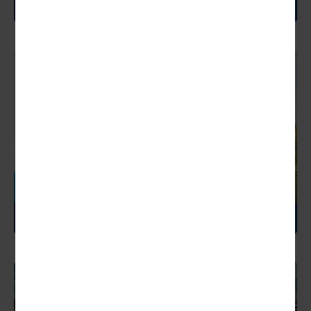
GROßBRITANNIEN
IRLAND