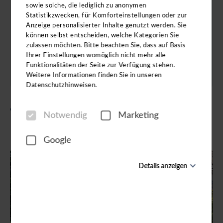
sowie solche, die lediglich zu anonymen
jederzeit widerrufen. Die
Datenschutzerklärung
habe ich zur Kenntnis
genommen.
Statistikzwecken, für Komforteinstellungen oder zur
Anzeige personalisierter Inhalte genutzt werden. Sie
können selbst entscheiden, welche Kategorien Sie
Datenschutz & Transparenz ist uns sehr wichtig!
Ja, ich möchte die Aufzeichnungen der Reisevorträge von der
zulassen möchten. Bitte beachten Sie, dass auf Basis
alpetour Touristischen GmbH anfordern. Als Gegenleistung stimme
Ihrer Einstellungen womöglich nicht mehr alle
ich zu, weitere Informationen zu den Angeboten per E-Mail zu
Funktionalitäten der Seite zur Verfügung stehen.
erhalten. Ich kann diese Einwilligung jederzeit widerrufen. Die
Weitere Informationen finden Sie in unseren
Datenschutzerklärung habe ich zur Kenntnis genommen.
Datenschutzhinweisen.
Datenschutzerklärung
Widerrufhinweise
Zugang erhalten
Wählen Sie ein Land:
Notwendig
Marketing
Google
Details anzeigen
Notwendig
Diese Cookies sind für den Betrieb der Seite unbedingt
notwendig und ermöglichen beispielsweise
sicherheitsrelevante Funktionalitäten. Außerdem