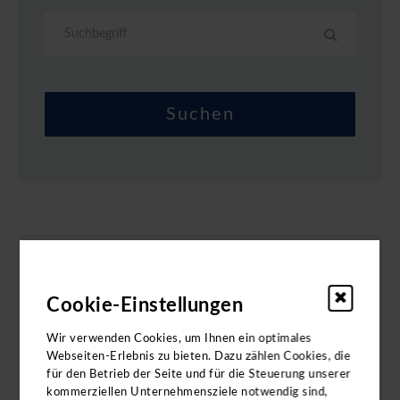
Vorname *
Nachname *
E-Mail *
Ich bin *
Zielgebiet auswählen...
Cookie-Einstellungen
Wir verwenden Cookies, um Ihnen ein optimales
Reiseart auswählen
Webseiten-Erlebnis zu bieten. Dazu zählen Cookies, die
Datenschutz*
für den Betrieb der Seite und für die Steuerung unserer
Ja, ich möchte News und aktuelle Angebote der alpetour
kommerziellen Unternehmensziele notwendig sind,
Touristischen GmbH via Email erhalten. Ich kann diese Einwilligung