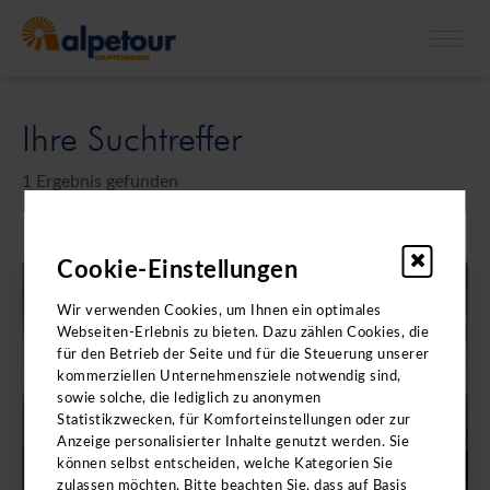
X
Sichern Sie sich jetzt den exklusiven Zugang
Ihre Suchtreffer
zu unseren digitalen Workshops!
Sie sind auf der Suche nach neuen Reisezielen? In unseren
1 Ergebnis gefunden
ca. einstündigen Videovorträgen erhalten Sie:
- neue Reiseideen
Cookie-Einstellungen
- direkte Kontakte in der jeweiligen Region
- Hoteltipps von Profis
NEUSEELAND
Wir verwenden Cookies, um Ihnen ein optimales
- eine Menge Insidertipps
Webseiten-Erlebnis zu bieten. Dazu zählen Cookies, die
für den Betrieb der Seite und für die Steuerung unserer
Unterstützt werden wir dabei von langjährigen Partnern
kommerziellen Unternehmensziele notwendig sind,
vor Ort, wie z. B. Hotel- und Reiseleitungen.
sowie solche, die lediglich zu anonymen
Statistikzwecken, für Komforteinstellungen oder zur
Anzeige personalisierter Inhalte genutzt werden. Sie
können selbst entscheiden, welche Kategorien Sie
zulassen möchten. Bitte beachten Sie, dass auf Basis