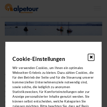
X
Bitte beachten Sie: Die Kataloge enthalten
keine
Angebote für
Klassenfahrten.
Der persönliche Kontakt zu
Cookie-Einstellungen
Ihnen ist uns wichtig.
Wir verwenden Cookies, um Ihnen ein optimales
Webseiten-Erlebnis zu bieten. Dazu zählen Cookies, die
Wir wissen, dass hinter jeder erfolgreichen Gruppenreise
für den Betrieb der Seite und für die Steuerung unserer
eine gut abgestimmte Zusammenarbeit steckt. Diese
kommerziellen Unternehmensziele notwendig sind,
basiert auf einem Vertrauensverhältnis, welches wir im
sowie solche, die lediglich zu anonymen
direkten Kontakt zu Ihnen gerne aufbauen und erhalten
Statistikzwecken, für Komforteinstellungen oder zur
wollen. Wer wir sind und welche Länderspezialisten die
Anzeige personalisierter Inhalte genutzt werden. Sie
einzelnen Zielgebiete bearbeiten, finden Sie auf der Seite
können selbst entscheiden, welche Kategorien Sie
zulassen möchten. Bitte beachten Sie, dass auf Basis