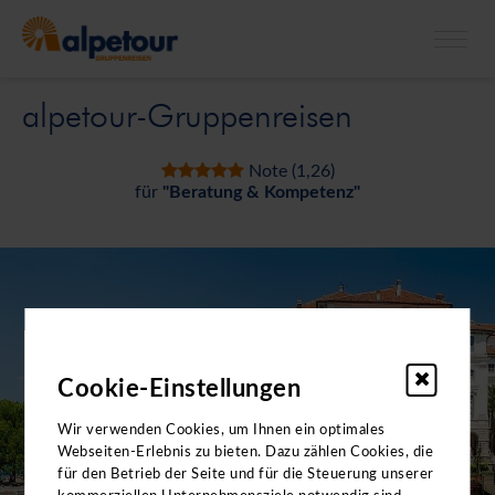
X
Bitte beachten Sie: Die Kataloge enthalten
keine
alpetour-Gruppenreisen
Angebote für
Klassenfahrten.
Note (1,26)
für
"Beratung & Kompetenz"
Cookie-Einstellungen
Wir verwenden Cookies, um Ihnen ein optimales
Webseiten-Erlebnis zu bieten. Dazu zählen Cookies, die
für den Betrieb der Seite und für die Steuerung unserer