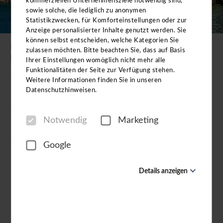
kommerziellen Unternehmensziele notwendig sind,
sowie solche, die lediglich zu anonymen
Statistikzwecken, für Komforteinstellungen oder zur
Anzeige personalisierter Inhalte genutzt werden. Sie
können selbst entscheiden, welche Kategorien Sie
Ihr Experte für Gruppen- & Vereinsreisen in
zulassen möchten. Bitte beachten Sie, dass auf Basis
Deutschland, Europa und weltweit
Ihrer Einstellungen womöglich nicht mehr alle
Funktionalitäten der Seite zur Verfügung stehen.
Für Gruppengrößen zwischen 15 und 5.000
Weitere Informationen finden Sie in unseren
Personen
Datenschutzhinweisen.
Maßgeschneiderte Reisevorschläge und
Notwendig
Marketing
flexible Konditionen
Hohe Qualitätsstandards und alles aus einer
Google
Hand
Details anzeigen
Notwendig
Zielgebiet auswählen
Diese Cookies sind für den Betrieb der Seite unbedingt
notwendig und ermöglichen beispielsweise
sicherheitsrelevante Funktionalitäten. Außerdem