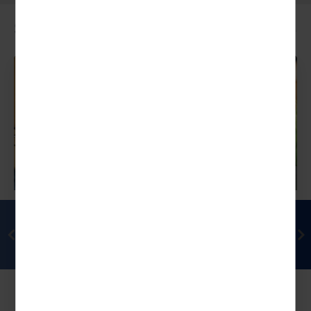
SERVICE
Newsletter
Newsletter abonnieren & informiert bleiben!
Unsere aktuellen Newsletter finden Sie hier auch
online!