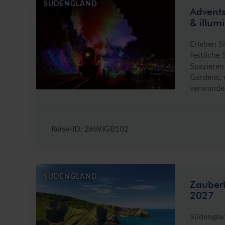
SÜDENGLAND
Advents
& illum
Erleben S
festliche
Spazieren
Gardens, 
verwandeln
Reise-ID: 26WIGB102
SÜDENGLAND
Zauberh
2027
Südengland