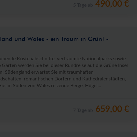
490,00 €
5 Tage ab
and und Wales - ein Traum in Grün! -
bende Küstenabschnitte, verträumte Nationalparks sowie
e Gärten werden Sie bei dieser Rundreise auf die Grüne Insel
n! Südengland erwartet Sie mit traumhaften
dschaften, romantischen Dörfern und Kathedralenstädten,
ie im Süden von Wales reizende Berge, Hügel...
659,00 €
7 Tage ab