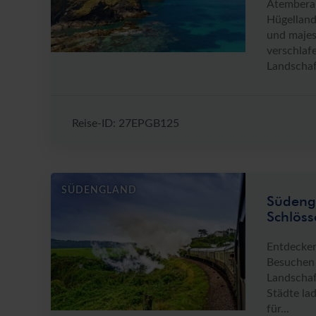
Atemberau
Hügelland
und majes
verschlaf
Landschaf
Reise-ID: 27EPGB125
SÜDENGLAND
Südengl
Schlöss
Entdecken
Besuchen 
Landschaf
Städte la
für...