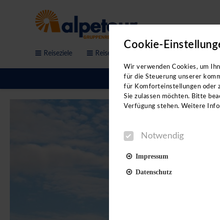
Cookie-Einstellung
Reiseziele
Reisethemen
Service & Anfrage
Sichern Sie sich jetzt de
Wir verwenden Cookies, um Ihne
Workshops!
für die Steuerung unserer komm
für Komforteinstellungen oder z
Sie sind auf der Suche nach neue
Sie zulassen möchten. Bitte beac
Videovorträgen erhalten Sie:
Verfügung stehen. Weitere Info
- neue Reiseideen
Notwendig
- direkte Kontakte in der jeweil
- Hoteltipps von Profis
Impressum
- eine Menge Insidertipps
Datenschutz
Unterstützt werden wir dabei vo
Reiseleitungen.
Notwendig