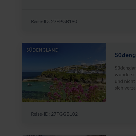
Reise-ID: 27EPGB190
SÜDENGLAND
Südeng
Südengland
wundersch
und nicht
sich verz
Reise-ID: 27FGGB102