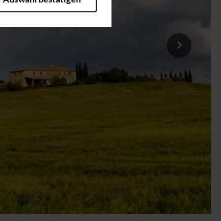
Auswahl bestätigen
heitsrelevante Funktionalitäten.
bleiben möchten, um Ihnen
zuzeigen (z.B. Facebook Pixel).
tistiken und Analysenvon
er Seiten unseres Web-Auftritts
g jederzeit widerrufen. Die
r Nutzungsanalyse, zu
die Nutzung dieser Tools findet
Häufigkeit des Seitenbesuchs
tländer, die kein mit der EU
e ich zu, weitere
ärung habe ich zur Kenntnis
urch US-Behörden, zu Kontroll-
en können. Sie können Ihre