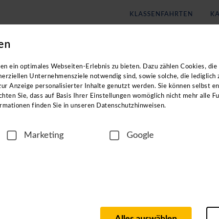
KLASSENFAHRTEN
KA
en
Blog
Unternehmen
n exklusiven Zugang zu unseren digitalen
n ein optimales Webseiten-Erlebnis zu bieten. Dazu zählen Cookies, die 
erziellen Unternehmensziele notwendig sind, sowie solche, die lediglich
ur Anzeige personalisierter Inhalte genutzt werden. Sie können selbst e
n Reisezielen? In unseren ca. einstündigen
hten Sie, dass auf Basis Ihrer Einstellungen womöglich nicht mehr alle Fu
rmationen finden Sie in unseren Datenschutzhinweisen.
Marketing
Google
igen Region
n langjährigen Partnern vor Ort, wie z. B. Hotel- und