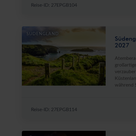
Reise-ID: 27EPGB104
SÜDENGLAND
Südengl
2027
Atemberau
großartig
verzauber
Küstenlan
während S
Reise-ID: 27EPGB114