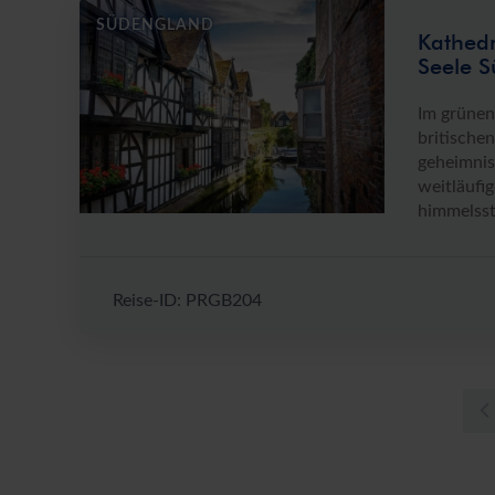
SÜDENGLAND
Kathedr
Seele 
Im grünen
britischen
geheimnis
weitläufi
himmelsst
Reise-ID: PRGB204