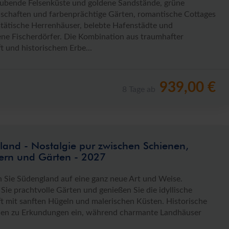
bende Felsenküste und goldene Sandstände, grüne
schaften und farbenprächtige Gärten, romantische Cottages
tätische Herrenhäuser, belebte Hafenstädte und
ene Fischerdörfer. Die Kombination aus traumhafter
t und historischem Erbe...
939,00 €
8 Tage ab
and - Nostalgie pur zwischen Schienen,
ern und Gärten - 2027
 Sie Südengland auf eine ganz neue Art und Weise.
Sie prachtvolle Gärten und genießen Sie die idyllische
t mit sanften Hügeln und malerischen Küsten. Historische
den zu Erkundungen ein, während charmante Landhäuser