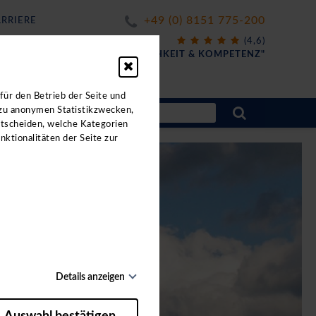
+49 (0) 8151 775-200
RRIERE
X
(4,6)
FÜR
"FREUNDLICHKEIT & KOMPETENZ"
für den Betrieb der Seite und
 zu anonymen Statistikzwecken,
ntscheiden, welche Kategorien
nktionalitäten der Seite zur
Details anzeigen