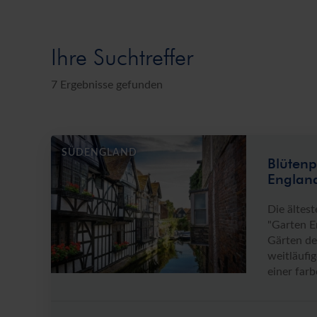
Ihre Suchtreffer
7 Ergebnisse gefunden
SÜDENGLAND
Blütenp
England
Die ältest
"Garten E
Gärten der
weitläufi
einer farb