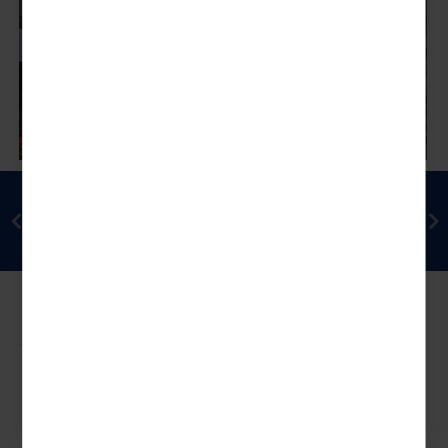
Kathedralen, Schlösser und Gärten
- eine Reise zur Seele Südenglands
Im grünen Süden Englands finden Sie einige der
schönsten Gärten der...
ab
Reise-ID: PRGB204
9.999,00 €