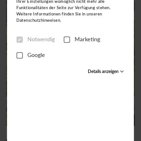
Ihrer Einstellungen womöglich nicht mehr alle
Funktionalitäten der Seite zur Verfügung stehen.
Weitere Informationen finden Sie in unseren
Datenschutzhinweisen.
Notwendig
Marketing
Google
Details anzeigen
Notwendig
Diese Cookies sind für den Betrieb der Seite unbedingt
notwendig und ermöglichen beispielsweise
sicherheitsrelevante Funktionalitäten. Außerdem
können wir mit dieser Art von Cookies ebenfalls
erkennen, ob Sie in Ihrem Profil eingeloggt bleiben
möchten, um Ihnen unsere Dienste bei einem erneuten
Besuch unserer Seite schneller zur Verfügung zu
stellen.