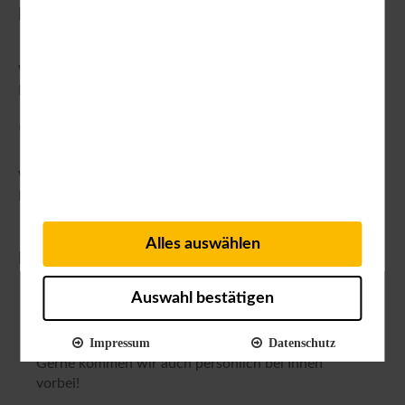
Persönliche und kostenfreie Beratung
Wir sind für Sie da:
Mo-Fr von 09:00 Uhr - 17:00 Uhr
+49 (0) 8151 775-200
Wir freuen uns auf Ihren Anruf
Ihr alpetour-Gruppenreisenteam
Alles auswählen
Lernen Sie uns kennen!
Auswahl bestätigen
Treffen Sie uns auf den wichtigsten Fachmessen und
Workshops.
Impressum
Datenschutz
Gerne kommen wir auch persönlich bei Ihnen
vorbei!