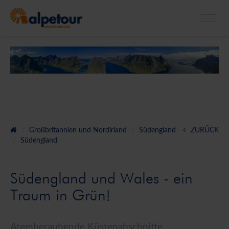
X
Bitte beachten Sie: Die Kataloge enthalten
keine
Angebote für
Klassenfahrten.
Großbritannien und Nordirland
Südengland
ZURÜCK
Südengland
Südengland und Wales - ein
Traum in Grün!
Atemberaubende Küstenabschnitte,