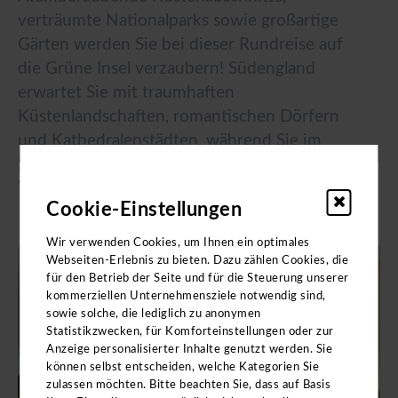
verträumte Nationalparks sowie großartige
Gärten werden Sie bei dieser Rundreise auf
die Grüne Insel verzaubern! Südengland
erwartet Sie mit traumhaften
Küstenlandschaften, romantischen Dörfern
und Kathedralenstädten, während Sie im
Süden von Wales reizende Berge, Hügel und
Täler sowie eine quirlige Hauptstadt finden.
Cookie-Einstellungen
Wir verwenden Cookies, um Ihnen ein optimales
Webseiten-Erlebnis zu bieten. Dazu zählen Cookies, die
für den Betrieb der Seite und für die Steuerung unserer
kommerziellen Unternehmensziele notwendig sind,
sowie solche, die lediglich zu anonymen
Statistikzwecken, für Komforteinstellungen oder zur
Anzeige personalisierter Inhalte genutzt werden. Sie
können selbst entscheiden, welche Kategorien Sie
zulassen möchten. Bitte beachten Sie, dass auf Basis