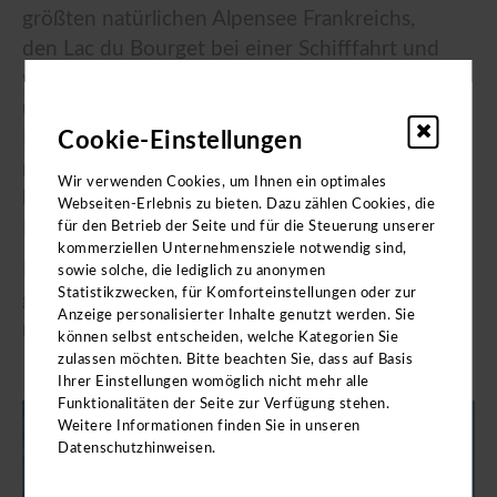
größten natürlichen Alpensee Frankreichs,
den Lac du Bourget bei einer Schifffahrt und
wandern dann durch Annecy, auch bekannt
unter dem Namen "Venedig der Alpen". Im
Bergsteigerort Chamonix können Sie den
Cookie-Einstellungen
majestätischen Mont Blanc bewundern. Eine
Wir verwenden Cookies, um Ihnen ein optimales
beeindruckende Bahnfahrt mit dem Mont
Webseiten-Erlebnis zu bieten. Dazu zählen Cookies, die
Blanc-Express bringt Sie in die Schweiz.
für den Betrieb der Seite und für die Steuerung unserer
kommerziellen Unternehmensziele notwendig sind,
Der Genfer See wartet auf Sie mit seiner
sowie solche, die lediglich zu anonymen
Statistikzwecken, für Komforteinstellungen oder zur
ganzen Palette an Sehenswürdigkeiten und
Anzeige personalisierter Inhalte genutzt werden. Sie
möglichen Aktivitäten.
können selbst entscheiden, welche Kategorien Sie
zulassen möchten. Bitte beachten Sie, dass auf Basis
Ihrer Einstellungen womöglich nicht mehr alle
Funktionalitäten der Seite zur Verfügung stehen.
Weitere Informationen finden Sie in unseren
Datenschutzhinweisen.