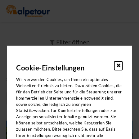
X
Bitte beachten Sie: Die Kataloge enthalten
keine
Angebote für
Klassenfahrten.
Filter
öffnen
Ihre Suchtreffer
Cookie-Einstellungen
2 Ergebnisse gefunden
Wir verwenden Cookies, um Ihnen ein optimales
Webseiten-Erlebnis zu bieten. Dazu zählen Cookies, die
für den Betrieb der Seite und für die Steuerung unserer
kommerziellen Unternehmensziele notwendig sind,
sowie solche, die lediglich zu anonymen
Statistikzwecken, für Komforteinstellungen oder zur
Anzeige personalisierter Inhalte genutzt werden. Sie
können selbst entscheiden, welche Kategorien Sie
zulassen möchten. Bitte beachten Sie, dass auf Basis
ALPEN
Ihrer Einstellungen womöglich nicht mehr alle