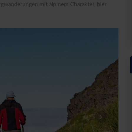
rgwanderungen mit alpinem Charakter, hier
Hausnummer*
Postleitzahl*
Wohno
r Touristischen GmbH anfordern. Als Gegenleistung stimme ich zu, weitere Informatio
nn diese Einwilligung jederzeit widerrufen. Die
Datenschutzerklärung
habe ich zur Ke
tig!
seren Server geschickt. Mit Absenden des Formulars, erklären Sie, dass Sie die
Datens
he GmbH zur Kenntnis genommen und akzeptiert haben.
Bestellung absenden