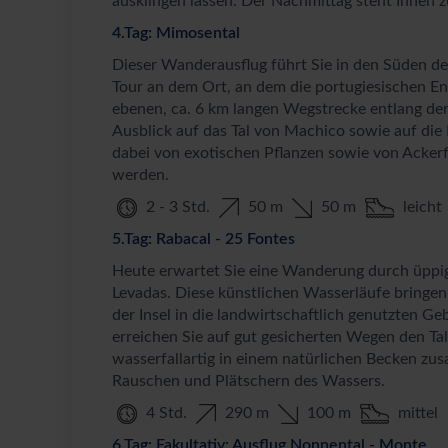
ausklingen lassen. Der Nachmittag steht Ihnen z
4.Tag: Mimosental
Dieser Wanderausflug führt Sie in den Süden der
Tour an dem Ort, an dem die portugiesischen En
ebenen, ca. 6 km langen Wegstrecke entlang de
Ausblick auf das Tal von Machico sowie auf die 
dabei von exotischen Pflanzen sowie von Acke
werden.
2 - 3 Std.
50 m
50 m
leicht
5.Tag: Rabacal - 25 Fontes
Heute erwartet Sie eine Wanderung durch üppig 
Levadas. Diese künstlichen Wasserläufe bringe
der Insel in die landwirtschaftlich genutzten G
erreichen Sie auf gut gesicherten Wegen den Tal
wasserfallartig in einem natürlichen Becken zu
Rauschen und Plätschern des Wassers.
4 Std.
290 m
100 m
mittel
6.Tag: Fakultativ: Ausflug Nonnental - Monte