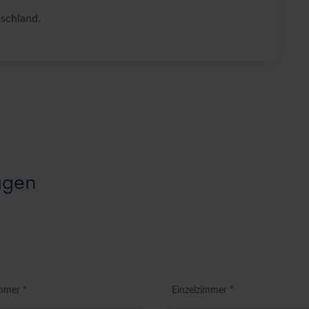
schland.
agen
mmer *
Einzelzimmer *