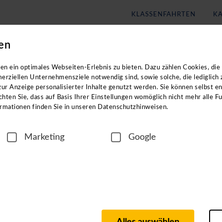
KLASSENFAHRTEN
KA
en
Blog
Unternehmen
eachten Sie: Die Kataloge enthalten
keine
Angebote für
Klassenf
n ein optimales Webseiten-Erlebnis zu bieten. Dazu zählen Cookies, die 
erziellen Unternehmensziele notwendig sind, sowie solche, die lediglich
ur Anzeige personalisierter Inhalte genutzt werden. Sie können selbst e
hten Sie, dass auf Basis Ihrer Einstellungen womöglich nicht mehr alle Fu
rmationen finden Sie in unseren Datenschutzhinweisen.
Marketing
Google