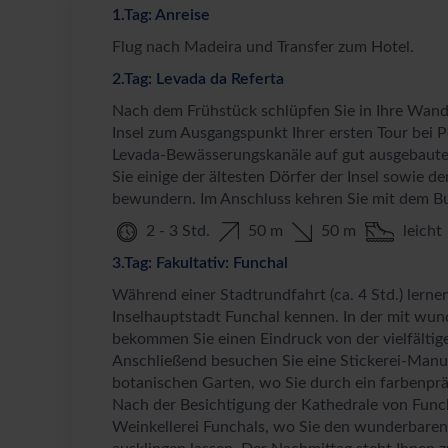
1.Tag: Anreise
Flug nach Madeira und Transfer zum Hotel.
2.Tag: Levada da Referta
Nach dem Frühstück schlüpfen Sie in Ihre Wande
Insel zum Ausgangspunkt Ihrer ersten Tour bei P
Levada-Bewässerungskanäle auf gut ausgebaute
Sie einige der ältesten Dörfer der Insel sowie 
bewundern. Im Anschluss kehren Sie mit dem Bu
2 - 3 Std.
50 m
50 m
leicht
3.Tag: Fakultativ: Funchal
Während einer Stadtrundfahrt (ca. 4 Std.) lern
Inselhauptstadt Funchal kennen. In der mit wu
bekommen Sie einen Eindruck von der vielfältig
Anschließend besuchen Sie eine Stickerei-Manu
botanischen Garten, wo Sie durch ein farbenpr
Nach der Besichtigung der Kathedrale von Funcha
Weinkellerei Funchals, wo Sie den wunderbare