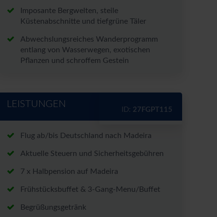
Imposante Bergwelten, steile
rt*
Küstenabschnitte und tiefgrüne Täler
Abwechslungsreiches Wanderprogramm
entlang von Wasserwegen, exotischen
Pflanzen und schroffem Gestein
nen zu den Angeboten per E-
LEISTUNGEN
nntnis genommen.
ID:
27FGPT115
chutzerklärung
und
Flug ab/bis Deutschland nach Madeira
Aktuelle Steuern und Sicherheitsgebühren
7 x Halbpension auf Madeira
Frühstücksbuffet & 3-Gang-Menu/Buffet
Begrüßungsgetränk