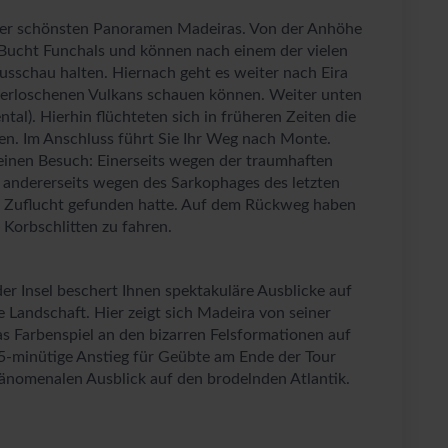
ge der schönsten Panoramen Madeiras. Von der Anhöhe
 Bucht Funchals und können nach einem der vielen
Ausschau halten. Hiernach geht es weiter nach Eira
s erloschenen Vulkans schauen können. Weiter unten
tal). Hierhin flüchteten sich in früheren Zeiten die
den. Im Anschluss führt Sie Ihr Weg nach Monte.
einen Besuch: Einerseits wegen der traumhaften
, andererseits wegen des Sarkophages des letzten
ira Zuflucht gefunden hatte. Auf dem Rückweg haben
 Korbschlitten zu fahren.
r Insel beschert Ihnen spektakuläre Ausblicke auf
e Landschaft. Hier zeigt sich Madeira von seiner
as Farbenspiel an den bizarren Felsformationen auf
5-minütige Anstieg für Geübte am Ende der Tour
änomenalen Ausblick auf den brodelnden Atlantik.