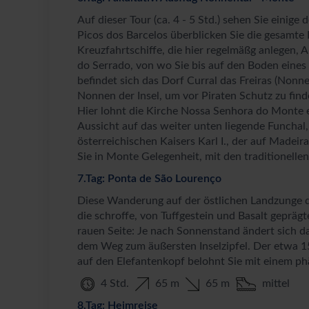
Auf dieser Tour (ca. 4 - 5 Std.) sehen Sie eini
Picos dos Barcelos überblicken Sie die gesamte
Kreuzfahrtschiffe, die hier regelmäßg anlegen, 
do Serrado, von wo Sie bis auf den Boden eine
befindet sich das Dorf Curral das Freiras (Nonnen
Nonnen der Insel, um vor Piraten Schutz zu fin
Hier lohnt die Kirche Nossa Senhora do Monte 
Aussicht auf das weiter unten liegende Funchal
österreichischen Kaisers Karl I., der auf Made
Sie in Monte Gelegenheit, mit den traditionellen
7.Tag: Ponta de São Lourenço
Diese Wanderung auf der östlichen Landzunge de
die schroffe, von Tuffgestein und Basalt geprägt
rauen Seite: Je nach Sonnenstand ändert sich d
dem Weg zum äußersten Inselzipfel. Der etwa 1
auf den Elefantenkopf belohnt Sie mit einem ph
4 Std.
65 m
65 m
mittel
8.Tag: Heimreise