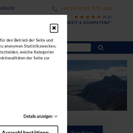
+49 (0) 8151 775-200
RRIERE
X
(4,6)
FÜR
"FREUNDLICHKEIT & KOMPETENZ"
ahrten.
für den Betrieb der Seite und
 zu anonymen Statistikzwecken,
ntscheiden, welche Kategorien
nktionalitäten der Seite zur
Details anzeigen