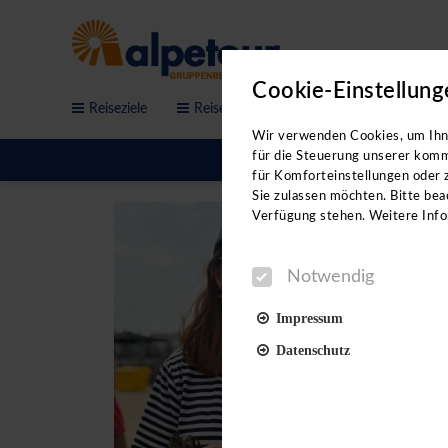
Cookie-Einstellung
Reiseziele
Reisethemen
Service & Anfrage
Sichern Sie sich jetzt de
Wir verwenden Cookies, um Ihne
Workshops!
für die Steuerung unserer komm
für Komforteinstellungen oder z
Sie sind auf der Suche nach neue
Sie zulassen möchten. Bitte beac
Videovorträgen erhalten Sie:
Verfügung stehen. Weitere Info
- neue Reiseideen
Notwendig
- direkte Kontakte in der jeweil
- Hoteltipps von Profis
Impressum
- eine Menge Insidertipps
Datenschutz
Unterstützt werden wir dabei vo
Reiseleitungen.
Notwendig