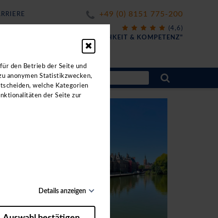
+49 (0) 8151 775-200
RRIERE
X
(4,6)
FÜR
"FREUNDLICHKEIT & KOMPETENZ"
für den Betrieb der Seite und
 zu anonymen Statistikzwecken,
ntscheiden, welche Kategorien
nktionalitäten der Seite zur
Details anzeigen