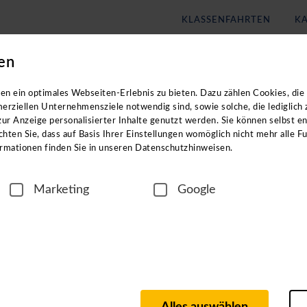
KLASSENFAHRTEN
KA
en
Blog
Unternehmen
n exklusiven Zugang zu unseren digitalen
n ein optimales Webseiten-Erlebnis zu bieten. Dazu zählen Cookies, die 
erziellen Unternehmensziele notwendig sind, sowie solche, die lediglich
ur Anzeige personalisierter Inhalte genutzt werden. Sie können selbst e
n Reisezielen? In unseren ca. einstündigen
hten Sie, dass auf Basis Ihrer Einstellungen womöglich nicht mehr alle Fu
rmationen finden Sie in unseren Datenschutzhinweisen.
Marketing
Google
igen Region
n langjährigen Partnern vor Ort, wie z. B. Hotel- und