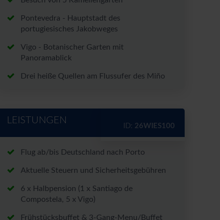
Besuch von 5 Kameliengärten
Pontevedra - Hauptstadt des
portugiesisches Jakobweges
Vigo - Botanischer Garten mit
Panoramablick
Drei heiße Quellen am Flussufer des Miño
LEISTUNGEN
ID:
26WIES100
Flug ab/bis Deutschland nach Porto
Aktuelle Steuern und Sicherheitsgebühren
6 x Halbpension (1 x Santiago de
Compostela, 5 x Vigo)
Frühstücksbuffet & 3-Gang-Menu/Buffet