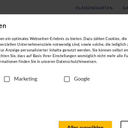
KLASSENFAHRTEN
KA
en
Blog
Unternehmen
n exklusiven Zugang zu unseren digitalen
n ein optimales Webseiten-Erlebnis zu bieten. Dazu zählen Cookies, die 
erziellen Unternehmensziele notwendig sind, sowie solche, die lediglich
ur Anzeige personalisierter Inhalte genutzt werden. Sie können selbst e
n Reisezielen? In unseren ca. einstündigen
hten Sie, dass auf Basis Ihrer Einstellungen womöglich nicht mehr alle Fu
rmationen finden Sie in unseren Datenschutzhinweisen.
Marketing
Google
igen Region
n langjährigen Partnern vor Ort, wie z. B. Hotel- und