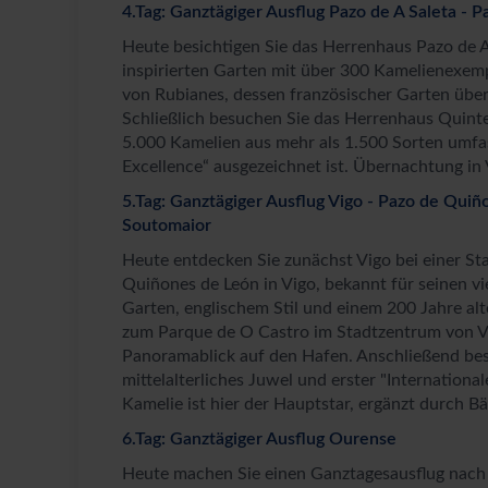
4.Tag: Ganztägiger Ausflug Pazo de A Saleta - 
Heute besichtigen Sie das Herrenhaus Pazo de A 
inspirierten Garten mit über 300 Kamelienexem
von Rubianes, dessen französischer Garten übe
Schließlich besuchen Sie das Herrenhaus Quinte
5.000 Kamelien aus mehr als 1.500 Sorten umfas
Excellence“ ausgezeichnet ist. Übernachtung in 
5.Tag: Ganztägiger Ausflug Vigo - Pazo de Quiñ
Soutomaior
Heute entdecken Sie zunächst Vigo bei einer St
Quiñones de León in Vigo, bekannt für seinen vi
Garten, englischem Stil und einem 200 Jahre al
zum Parque de O Castro im Stadtzentrum von V
Panoramablick auf den Hafen. Anschließend bes
mittelalterliches Juwel und erster "Internationa
Kamelie ist hier der Hauptstar, ergänzt durch B
6.Tag: Ganztägiger Ausflug Ourense
Heute machen Sie einen Ganztagesausflug nach O