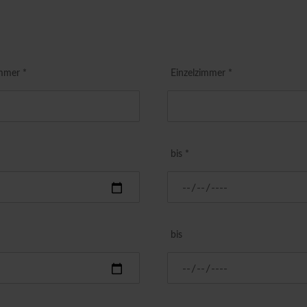
mmer *
Einzelzimmer *
bis *
bis