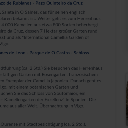
Pazo de Rubianes - Pazo Quinteiro da Cruz
Saleta in O Salnés, das für seinen englisch
plaren bekannt ist. Weiter geht es zum Herrenhaus
r 4.000 Kamelien aus etwa 800 Sorten beherbergt.
iro da Cruz, dessen 7 Hektar großer Garten rund
st und als "International Camellia Garden of
Vigo.
ones de Leon - Parque de O Castro - Schloss
adtführung (ca. 2 Std.) Sie besuchen das Herrenhaus
elfältigen Garten mit Rosengarten, französischem
ten Exemplar der Camellia japonica. Danach geht es
igo, mit einem botanischen Garten und
uchen Sie das Schloss von Soutomaior, ein
ler Kameliengarten der Exzellenz“ in Spanien. Die
äume aus aller Welt. Übernachtung in Vigo.
urense mit Stadtbesichtigung (ca. 2 Std.).