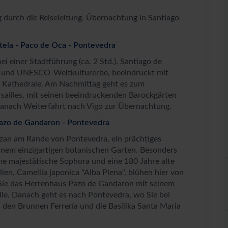
durch die Reiseleitung. Übernachtung in Santiago
tela - Paco de Oca - Pontevedra
i einer Stadtführung (ca. 2 Std.). Santiago de
s und UNESCO-Weltkulturerbe, beeindruckt mit
n Kathedrale. Am Nachmittag geht es zum
rsailles, mit seinen beeindruckenden Barockgärten
 Danach Weiterfahrt nach Vigo zur Übernachtung.
 Pazo de Gandaron - Pontevedra
izan am Rande von Pontevedra, ein prächtiges
nem einzigartigen botanischen Garten. Besonders
ne majestätische Sophora und eine 180 Jahre alte
en, Camellia japonica "Alba Plena“, blühen hier von
Sie das Herrenhaus Pazo de Gandaron mit seinem
elle. Danach geht es nach Pontevedra, wo Sie bei
a, den Brunnen Ferrería und die Basilika Santa Maria