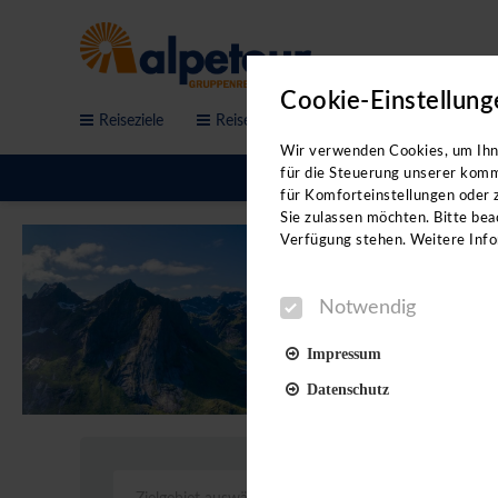
Cookie-Einstellung
Reiseziele
Reisethemen
Service & Anfrage
Sichern Sie sich jetzt de
Wir verwenden Cookies, um Ihne
Workshops!
für die Steuerung unserer komm
für Komforteinstellungen oder z
Sie sind auf der Suche nach neue
Sie zulassen möchten. Bitte beac
Videovorträgen erhalten Sie:
Verfügung stehen. Weitere Info
- neue Reiseideen
Notwendig
- direkte Kontakte in der jeweil
- Hoteltipps von Profis
Impressum
- eine Menge Insidertipps
Datenschutz
Unterstützt werden wir dabei vo
Reiseleitungen.
Notwendig