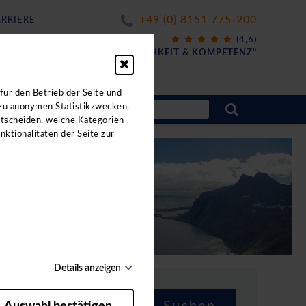
+49 (0) 8151 775-200
RRIERE
X
(4,6)
FÜR
"FREUNDLICHKEIT & KOMPETENZ"
für den Betrieb der Seite und
 zu anonymen Statistikzwecken,
ntscheiden, welche Kategorien
nktionalitäten der Seite zur
Details anzeigen