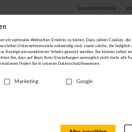
KLASSENFAHRTEN
KA
en
Blog
Unternehmen
eachten Sie: Die Kataloge enthalten
keine
Angebote für
Klassenf
n ein optimales Webseiten-Erlebnis zu bieten. Dazu zählen Cookies, die 
erziellen Unternehmensziele notwendig sind, sowie solche, die lediglich
ur Anzeige personalisierter Inhalte genutzt werden. Sie können selbst e
hten Sie, dass auf Basis Ihrer Einstellungen womöglich nicht mehr alle Fu
rmationen finden Sie in unseren Datenschutzhinweisen.
Marketing
Google