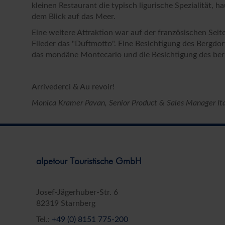
kleinen Restaurant die typisch ligurische Spezialität
dem Blick auf das Meer.
Straße*
Eine weitere Attraktion war auf der französischen Se
Flieder das "Duftmotto". Eine Besichtigung des Bergdor
das mondäne Montecarlo und die Besichtigung des be
E-Mail*
Arrivederci & Au revoir!
Datenschutz *
Ja, ich möchte die Kataloge der alpetou
Monica Kramer Pavan, Senior Product & Sales Manager Ita
Mail und/oder Telefon zu erhalten. Ich ka
Datenschutz & Transparenz ist uns sehr wich
Die Anfrage wird via SSL verschlüsselt an un
Widerrufhinweise
der alpetour Touristisc
Datenschutzerklärung
Widerrufhinweise
alpetour Touristische GmbH
Josef-Jägerhuber-Str. 6
82319 Starnberg
Tel.:
+49 (0) 8151 775-200