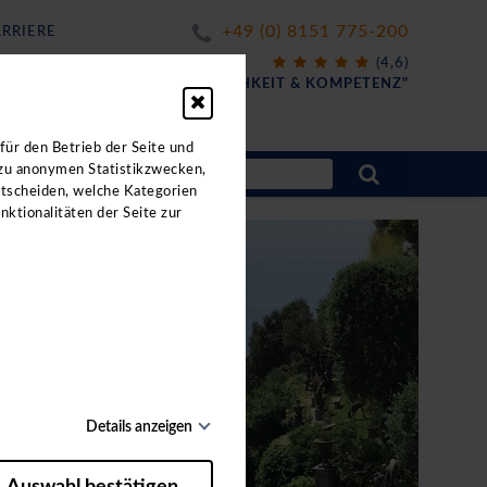
+49 (0) 8151 775-200
RRIERE
X
(4,6)
FÜR
"FREUNDLICHKEIT & KOMPETENZ"
ahrten.
für den Betrieb der Seite und
 zu anonymen Statistikzwecken,
ntscheiden, welche Kategorien
nktionalitäten der Seite zur
Details anzeigen