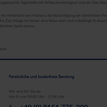
, hausgemachte Tagliatelle mit Wildschweinragout und ein Glas 
Hausnummer*
Postleitzahl*
Wohno
ite im Hinterland von Monaco die Besichtigung der berühmten P
fes Èze Village ist immer eine Reise wert und unbedingt im Ansch
rühmten Spielcasinos.
r Touristischen GmbH anfordern. Als Gegenleistung stimme ich zu, weitere Informatio
lien
nn diese Einwilligung jederzeit widerrufen. Die
Datenschutzerklärung
habe ich zur Ke
tig!
seren Server geschickt. Mit Absenden des Formulars, erklären Sie, dass Sie die
Datens
he GmbH zur Kenntnis genommen und akzeptiert haben.
Persönliche und kostenfreie Beratung
Bestellung absenden
Wir sind für Sie da:
Mo-Fr von 09:00 Uhr - 17:00 Uhr