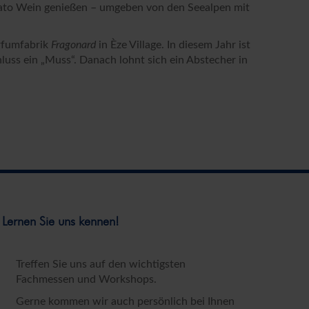
Rosato Wein genießen – umgeben von den Seealpen mit
rt*
arfumfabrik
Fragonard
in Èze Village. In diesem Jahr ist
luss ein „Muss“. Danach lohnt sich ein Abstecher in
nen zu den Angeboten per E-
nntnis genommen.
chutzerklärung
und
Lernen Sie uns kennen!
Treffen Sie uns auf den wichtigsten
Fachmessen und Workshops.
Gerne kommen wir auch persönlich bei Ihnen