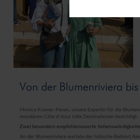
Diese Cookies sind für den Betr
Außerdem können wir mit dieser
unsere Dienste bei einem erneut
Marketing
Marketing-Cookies werden von D
Sie tun dies, indem sie Besuche
Google
Um unser Angebot und unsere We
Google. Mithilfe dieser Cookie
ermitteln und unsere Inhalte op
Mit Ihrer Einwilligung zur Ver
Marketingzwecken und zur Einbin
Von der Blumenriviera bis
eine Verarbeitung von (personen
und der Herkunft des Besuchers 
vergleichbares Datenschutznivea
und zu Überwachungszwecken, m
Monica Kramer-Pavan, unsere Expertin für die Blumenri
Einwilligung zur Datenverarbeit
mondänen Côte d' Azur tolle Destinationen besichtigt.
Weitere ergänzende Hinweise da
Zwei besonders empfehlenswerte Sehenswürdigkeit
Firma
An der Blumenriviera wartete der hübsche Badeort Ala