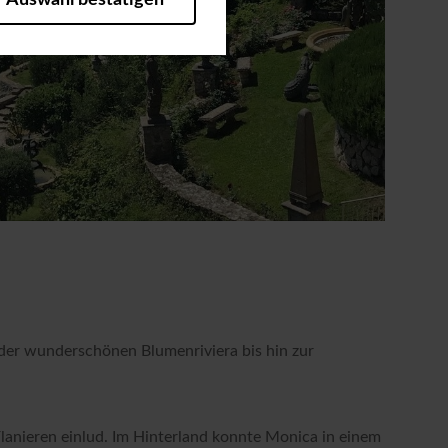
Auswahl bestätigen
heitsrelevante Funktionalitäten.
bleiben möchten, um Ihnen
zuzeigen (z.B. Facebook Pixel).
tistiken und Analysenvon
er Seiten unseres Web-Auftritts
r Nutzungsanalyse, zu
die Nutzung dieser Tools findet
Häufigkeit des Seitenbesuchs
tländer, die kein mit der EU
urch US-Behörden, zu Kontroll-
en können. Sie können Ihre
 der wunderschönen Blumenriviera bis hin zur
anieren einlud. Im Hinterland konnte Monica in einem