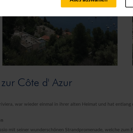
Alles auswählen
ieb der Seite unbedingt notwendig und ermöglichen beispielsweise sicher
 Art von Cookies ebenfalls erkennen, ob Sie in Ihrem Profil eingeloggt 
en Besuch unserer Seite schneller zur Verfügung zu stellen.
rittanbietern oder Publishern verwendet, um personalisierte Werbung an
r über Websites hinweg verfolgen.
bseite weiter zu verbessern, erfassen wir anonymisierte Daten für Sta
s können wir beispielsweise die Besucherzahlen und den Effekt bestimmt
timieren.
wendung von Marketing- und google Cookies setzen wir optionale Tools zu
dung externer Inhalte (z.B. google, facebook pixel, youtube) ein. Durch 
 zur Côte d' Azur
bezogenen) Daten wie z.B. der IP Adresse, des Zugriffszeitpunkts, der 
statt. Ihre Einwilligung umfasst auch die Übermittlung von Daten in Drit
u aufweisen. Es besteht insbesondere das Risiko, dass Ihre Daten z.B. d
öglicherweise auch ohne Rechtsbehelfsmöglichkeiten, verarbeitet werd
viera, war wieder einmal in ihrer alten Heimat und hat entlang
ung und -übermittlung jederzeit widerrufen und Tools deaktivieren.
Datenschutzerklärung.
zu finden Sie in unserer
en
Vorname/Nachname*
ssio mit seiner wunderschönen Strandpromenade, welche zum Fl