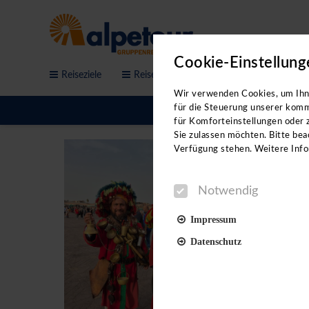
Cookie-Einstellung
Reiseziele
Reisethemen
Service & Anfrage
Sichern Sie sich jetzt de
Wir verwenden Cookies, um Ihne
Workshops!
für die Steuerung unserer komm
für Komforteinstellungen oder z
Sie sind auf der Suche nach neue
Sie zulassen möchten. Bitte beac
Videovorträgen erhalten Sie:
Verfügung stehen. Weitere Info
- neue Reiseideen
Notwendig
- direkte Kontakte in der jeweil
- Hoteltipps von Profis
Impressum
- eine Menge Insidertipps
Datenschutz
Unterstützt werden wir dabei vo
Reiseleitungen.
Notwendig