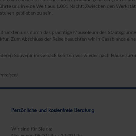
ührte uns in eine Welt aus 1.001 Nacht: Zwischen den Werkstät
stehen geblieben zu sein.
druckten uns durch das prächtige Mausoleum des Staatsgründer
ektur. Zum Abschluss der Reise besuchten wir in Casablanca ein
deren Souvenir im Gepäck kehrten wir wieder nach Hause zurück 
rnreisen)
Persönliche und kostenfreie Beratung
Wir sind für Sie da:
Mo-Fr von 09:00 Uhr - 17:00 Uhr