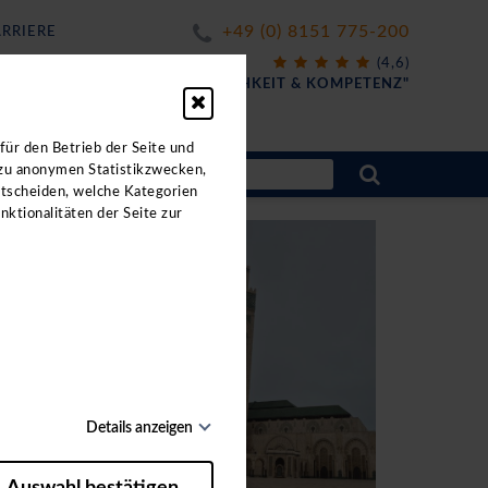
+49 (0) 8151 775-200
RRIERE
X
(4,6)
FÜR
"FREUNDLICHKEIT & KOMPETENZ"
für den Betrieb der Seite und
 zu anonymen Statistikzwecken,
ntscheiden, welche Kategorien
nktionalitäten der Seite zur
Details anzeigen