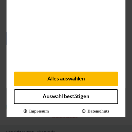
Workshops.
Gerne kommen wir auch persönlich bei Ihnen
vorbei!
FRAGEN SIE UNS NACH EINEM TERMIN
Alles auswählen
Auswahl bestätigen
Impressum
Datenschutz
Copyright © 2018 - alpetour.de