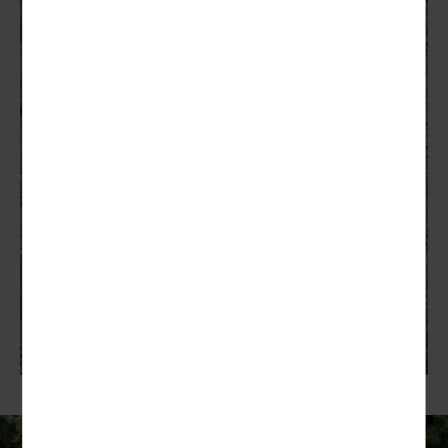
erkennen, ob Sie in Ihrem Profil eingeloggt bleiben
möchten, um Ihnen unsere Dienste bei einem erneuten
Besuch unserer Seite schneller zur Verfügung zu
stellen.
Marketing
Marketing-Cookies werden von Drittanbietern oder
Publishern verwendet, um personalisierte Werbung
anzuzeigen (z.B. Facebook Pixel). Sie tun dies, indem sie
Besucher über Websites hinweg verfolgen.
Google
Um unser Angebot und unsere Webseite weiter zu
verbessern, erfassen wir anonymisierte Daten für
Statistiken und Analysenvon Google. Mithilfe dieser
Cookies können wir beispielsweise die Besucherzahlen
und den Effekt bestimmter Seiten unseres Web-
Auftritts ermitteln und unsere Inhalte optimieren.
Mit Ihrer Einwilligung zur Verwendung von Marketing-
und google Cookies setzen wir optionale Tools zur
Nutzungsanalyse, zu Marketingzwecken und zur
Einbindung externer Inhalte (z.B. google, facebook pixel,