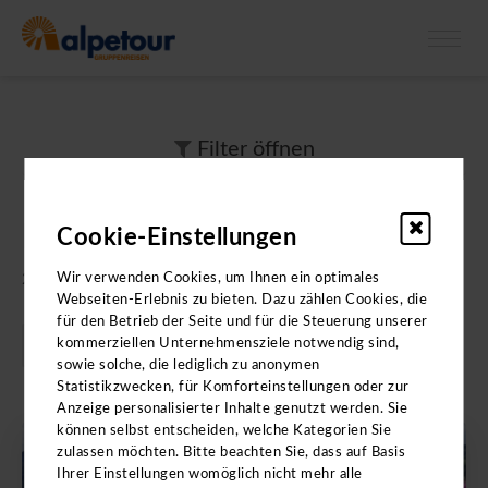
X
Bitte beachten Sie: Die Kataloge enthalten
keine
Angebote für
Klassenfahrten.
Filter
öffnen
Ihre Suchtreffer
Cookie-Einstellungen
2 Ergebnisse gefunden
Wir verwenden Cookies, um Ihnen ein optimales
Webseiten-Erlebnis zu bieten. Dazu zählen Cookies, die
für den Betrieb der Seite und für die Steuerung unserer
kommerziellen Unternehmensziele notwendig sind,
sowie solche, die lediglich zu anonymen
Statistikzwecken, für Komforteinstellungen oder zur
Anzeige personalisierter Inhalte genutzt werden. Sie
können selbst entscheiden, welche Kategorien Sie
zulassen möchten. Bitte beachten Sie, dass auf Basis
AZOREN
Ihrer Einstellungen womöglich nicht mehr alle