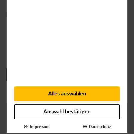
Lernen Sie uns kennen!
Treffen Sie uns auf den wichtigsten Fachmessen und
Workshops.
Gerne kommen wir auch persönlich bei Ihnen
vorbei!
FRAGEN SIE UNS NACH EINEM TERMIN
Alles auswählen
Auswahl bestätigen
Impressum
Datenschutz