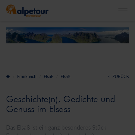
X
Bitte beachten Sie: Die Kataloge enthalten
keine
Angebote für
Klassenfahrten.
Frankreich
Elsaß
Elsaß
ZURÜCK
Geschichte(n), Gedichte und
Genuss im Elsass
Das Elsaß ist ein ganz besonderes Stück