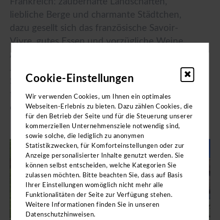
Frankreich: zauberhafte Landschaften,
liebliche Berge und charmante Städtchen,
dazu gesellt sich das französische Savoir-
Vivre, gutes Essen und vorzügliche Weine.
Auf den Spuren großer Persönlichkeiten wie
Johann Wolfgang von Goethe oder Albert
Cookie-Einstellungen
Schweitzer gibt es viele Zeugnisse
französisch-deutscher Geschichte zu
Wir verwenden Cookies, um Ihnen ein optimales
entdecken.
Webseiten-Erlebnis zu bieten. Dazu zählen Cookies, die
für den Betrieb der Seite und für die Steuerung unserer
kommerziellen Unternehmensziele notwendig sind,
sowie solche, die lediglich zu anonymen
Statistikzwecken, für Komforteinstellungen oder zur
Anzeige personalisierter Inhalte genutzt werden. Sie
können selbst entscheiden, welche Kategorien Sie
zulassen möchten. Bitte beachten Sie, dass auf Basis
Ihrer Einstellungen womöglich nicht mehr alle
Funktionalitäten der Seite zur Verfügung stehen.
Weitere Informationen finden Sie in unseren
Datenschutzhinweisen.