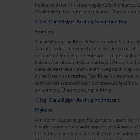
bedeutendsten Klosteranlagen Griechenlands. D
Denkmälern byzantinischer Kunst. Übernachtun
6.Tag: Ganztägiger Ausflug Athen und Kap
Sounion
Am sechsten Tag Ihrer Reise erkunden Sie die 
Akropolis darf dabei nicht fehlen. Die Akropo
früheren Zeiten ein bedeutender Teil der hellen
Felsen. Auf diesem Felsen mitten in Athen hielt
die Küstenstraße führt Sie Ihr Weg nach Kap S
einen Besuch abstatten. Der Poseidontempel wu
seitdem als erste Athener Sehenswürdigkeit di
ankommen. Übernachtung in Athen.
7.Tag: Ganztägiger Ausflug Korinth und
Mykene
Am Vormittag gelangen Sie zunächst nach Korint
Handelsstadt sowie Wirkungsort des Apostels P
besuchte, war sie von verschiedenen Ethnien gepr