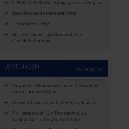
UNESCO-Welterbe: Königsgräber in Vergina
rt*
Beeindruckende Meteoraklöster
Historisches Delphi
Korinth - damals größte christliche
Gemeinde Europas
nen zu den Angeboten per E-
nntnis genommen.
LEISTUNGEN
ID:
PRGR150
chutzerklärung
und
Flug ab/bis Deutschland nach Thessaloniki
und zurück von Athen
Aktuelle Steuern und Sicherheitsgebühren
7 x Halbpension (2 x Thessaloniki, 1 x
Kalambaka, 1 x Delphi, 3 x Athen)