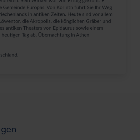
rbreiten. Sein Wirken war von Erfolg gekrönt: Er
che Gemeinde Europas. Von Korinth führt Sie Ihr Weg
echenlands in antiken Zeiten. Heute sind vor allem
 Löwentor, die Akropolis, die könglichen Gräber und
es antiken Theaters von Epidaurus sowie einem
 heutigen Tag ab. Übernachtung in Athen.
schland.
agen