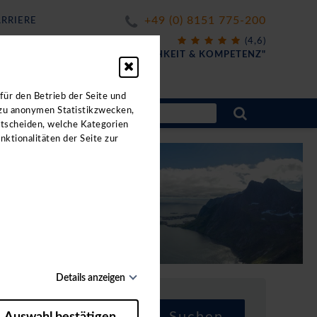
+49 (0) 8151 775-200
RRIERE
X
(4,6)
FÜR
"FREUNDLICHKEIT & KOMPETENZ"
ahrten.
für den Betrieb der Seite und
 zu anonymen Statistikzwecken,
ntscheiden, welche Kategorien
nktionalitäten der Seite zur
Details anzeigen