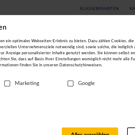
KLASSENFAHRTEN
KA
en
Blog
Unternehmen
eachten Sie: Die Kataloge enthalten
keine
Angebote für
Klassenf
n ein optimales Webseiten-Erlebnis zu bieten. Dazu zählen Cookies, die 
erziellen Unternehmensziele notwendig sind, sowie solche, die lediglich
ur Anzeige personalisierter Inhalte genutzt werden. Sie können selbst e
hten Sie, dass auf Basis Ihrer Einstellungen womöglich nicht mehr alle Fu
rmationen finden Sie in unseren Datenschutzhinweisen.
Marketing
Google