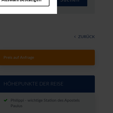
Auswahl bestätigen
heitsrelevante Funktionalitäten.
bleiben möchten, um Ihnen
zuzeigen (z.B. Facebook Pixel).
ZURÜCK
tistiken und Analysenvon
er Seiten unseres Web-Auftritts
Preis auf Anfrage
r Nutzungsanalyse, zu
die Nutzung dieser Tools findet
Häufigkeit des Seitenbesuchs
tländer, die kein mit der EU
urch US-Behörden, zu Kontroll-
HÖHEPUNKTE DER REISE
en können. Sie können Ihre
Philippi - wichtige Station des Apostels
Paulus