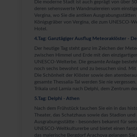
Die moderne Stadt ist auch geprägt von über 50
deren sehenswerte Wandmalereien vom einstigen
Vergina, wo Sie die antiken Ausgrabungsstätten
Königsgräber von Vergina, die zum UNESCO-We
Hotel.
4.Tag: Ganztägiger Ausflug Meteoraklöster - De
Der heutige Tag steht ganz im Zeichen der Mete
zwischen Himmel und Erde mit den einzigartige
UNESCO-Welterbe. Die gesamte Anlage besteht 
noch sechs bewohnt und zu besuchen sind. Mit I
Die Schönheit der Klöster sowie den atemberau
gesamte Thessalia-Tal werden Sie nie vergessen
Trikala und Lamia nach Delphi, dem Zentrum der
5.Tag: Delphi - Athen
Nach dem Frühstück tauchen Sie ein in das hist
Theater, das Schatzhaus sowie das Stadion un
Ausgrabungsstätte - besonders bekannt für sein 
UNESCO-Weltkulturerbe und bietet einen fantas
das malerische Bergdorf Arachova gelangen Sie 