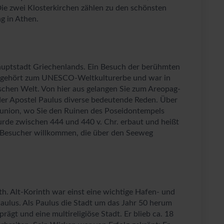
ie zwei Klosterkirchen zählen zu den schönsten
g in Athen.
Hauptstadt Griechenlands. Ein Besuch der berühmten
lis gehört zum UNESCO-Weltkulturerbe und war in
ischen Welt. Von hier aus gelangen Sie zum Areopag-
 der Apostel Paulus diverse bedeutende Reden. Über
ounion, wo Sie den Ruinen des Poseidontempels
rde zwischen 444 und 440 v. Chr. erbaut und heißt
e Besucher willkommen, die über den Seeweg
h. Alt-Korinth war einst eine wichtige Hafen- und
aulus. Als Paulus die Stadt um das Jahr 50 herum
ägt und eine multireligiöse Stadt. Er blieb ca. 18