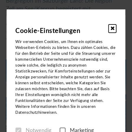
Bergregion im Salzburger Land! Die Region
Zell am See/Kaprun begeistert mit
traumhaften Aussichten, viel Herzlichkeit,
Gastfreundschaft und natürlich dem
Cookie-Einstellungen
tiefblauen Zeller See. Lassen Sie sich von der
Vielzahl an Naturerlebnissen begeistern.
Wir verwenden Cookies, um Ihnen ein optimales
Webseiten-Erlebnis zu bieten. Dazu zählen Cookies, die
für den Betrieb der Seite und für die Steuerung unserer
kommerziellen Unternehmensziele notwendig sind,
sowie solche, die lediglich zu anonymen
Statistikzwecken, für Komforteinstellungen oder zur
Anzeige personalisierter Inhalte genutzt werden. Sie
können selbst entscheiden, welche Kategorien Sie
zulassen möchten. Bitte beachten Sie, dass auf Basis
Ihrer Einstellungen womöglich nicht mehr alle
Funktionalitäten der Seite zur Verfügung stehen.
Weitere Informationen finden Sie in unseren
Datenschutzhinweisen.
Notwendig
Marketing