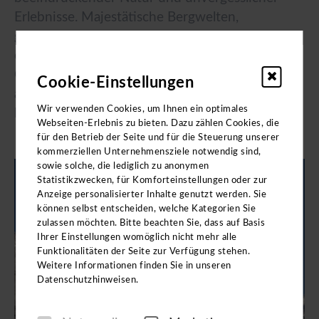
Erlebnisse. Majestätische Bergwelten,
glasklare Seen und spannende Ausflüge
erwarten Sie auf dieser besonderen Tour.
Genießen Sie erlebnisreiche Tage zwischen
Cookie-Einstellungen
alpiner Landschaft, regionaler Kultur und
Wir verwenden Cookies, um Ihnen ein optimales
kulinarischen Höhepunkten.
Webseiten-Erlebnis zu bieten. Dazu zählen Cookies, die
für den Betrieb der Seite und für die Steuerung unserer
kommerziellen Unternehmensziele notwendig sind,
sowie solche, die lediglich zu anonymen
Statistikzwecken, für Komforteinstellungen oder zur
Anzeige personalisierter Inhalte genutzt werden. Sie
können selbst entscheiden, welche Kategorien Sie
zulassen möchten. Bitte beachten Sie, dass auf Basis
Ihrer Einstellungen womöglich nicht mehr alle
Funktionalitäten der Seite zur Verfügung stehen.
Weitere Informationen finden Sie in unseren
Datenschutzhinweisen.