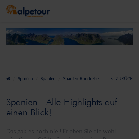
X
Bitte beachten Sie: Die Kataloge enthalten
keine
Angebote für
Klassenfahrten.
Spanien
Spanien
Spanien-Rundreise
ZURÜCK
Spanien - Alle Highlights auf
einen Blick!
Das gab es noch nie ! Erleben Sie die wohl