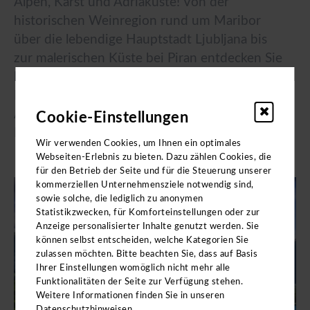
Alpen, Karst und Adriaküste! Von der
historischen Weinregion rund um Maribor
über die lebendige Hauptstadt Ljubljana bis
zur malerischen Küste bei Piran entdecken Sie
kulturelle und landschaftliche Höhepunkte.
Naturwunder wie die Postojna-Höhle und die
Alpenwelt rund um den Triglav machen diese
Cookie-Einstellungen
Reise zu einem unvergesslichen Erlebnis.
Wir verwenden Cookies, um Ihnen ein optimales
Webseiten-Erlebnis zu bieten. Dazu zählen Cookies, die
für den Betrieb der Seite und für die Steuerung unserer
kommerziellen Unternehmensziele notwendig sind,
sowie solche, die lediglich zu anonymen
Statistikzwecken, für Komforteinstellungen oder zur
Anzeige personalisierter Inhalte genutzt werden. Sie
können selbst entscheiden, welche Kategorien Sie
zulassen möchten. Bitte beachten Sie, dass auf Basis
Ihrer Einstellungen womöglich nicht mehr alle
Funktionalitäten der Seite zur Verfügung stehen.
Weitere Informationen finden Sie in unseren
Datenschutzhinweisen.