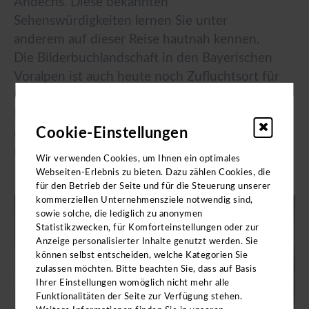
Andechs. Diese bekannten
Sehenswürdigkeiten lernen Sie unter
anderem auf dieser Reise hautnah kennen.
Die Bilderbuchlandschaft in den Bayerischen
Voralpen ist auch heute noch Zufluchtsort für
Romantiker, Erholungssuchende und
Kunstliebende. Lernen Sie diese Perle einmal
Cookie-Einstellungen
aus einer anderen Perspektive kennen -
Vorname *
Nachname *
nämlich vom Fahrrad aus gesehen.
Wir verwenden Cookies, um Ihnen ein optimales
Webseiten-Erlebnis zu bieten. Dazu zählen Cookies, die
für den Betrieb der Seite und für die Steuerung unserer
kommerziellen Unternehmensziele notwendig sind,
E-Mail *
Ich bin *
sowie solche, die lediglich zu anonymen
Statistikzwecken, für Komforteinstellungen oder zur
Anzeige personalisierter Inhalte genutzt werden. Sie
können selbst entscheiden, welche Kategorien Sie
zulassen möchten. Bitte beachten Sie, dass auf Basis
Datenschutz*
Ihrer Einstellungen womöglich nicht mehr alle
Ja, ich möchte News und aktuelle Angebote der alpetour
Funktionalitäten der Seite zur Verfügung stehen.
Touristischen GmbH via Email erhalten. Ich kann diese Einwilligung