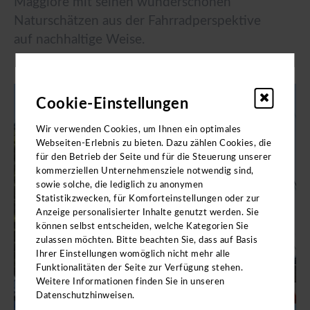
Maggiore mit seinen wunderschönen
Naturschätzen aus der Fahrradperspektive
auf nachhaltige Weise.
Cookie-Einstellungen
Wir verwenden Cookies, um Ihnen ein optimales
Webseiten-Erlebnis zu bieten. Dazu zählen Cookies, die
für den Betrieb der Seite und für die Steuerung unserer
kommerziellen Unternehmensziele notwendig sind,
sowie solche, die lediglich zu anonymen
Statistikzwecken, für Komforteinstellungen oder zur
Anzeige personalisierter Inhalte genutzt werden. Sie
können selbst entscheiden, welche Kategorien Sie
zulassen möchten. Bitte beachten Sie, dass auf Basis
Ihrer Einstellungen womöglich nicht mehr alle
Funktionalitäten der Seite zur Verfügung stehen.
Weitere Informationen finden Sie in unseren
Datenschutzhinweisen.