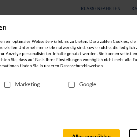
KLASSENFAHRTEN
KA
en
Blog
Unternehmen
n exklusiven Zugang zu unseren digitalen
n ein optimales Webseiten-Erlebnis zu bieten. Dazu zählen Cookies, die 
erziellen Unternehmensziele notwendig sind, sowie solche, die lediglich
ur Anzeige personalisierter Inhalte genutzt werden. Sie können selbst e
n Reisezielen? In unseren ca. einstündigen
hten Sie, dass auf Basis Ihrer Einstellungen womöglich nicht mehr alle Fu
rmationen finden Sie in unseren Datenschutzhinweisen.
Marketing
Google
igen Region
n langjährigen Partnern vor Ort, wie z. B. Hotel- und