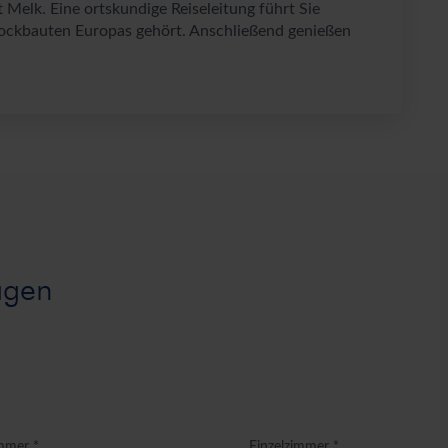
 Melk. Eine ortskundige Reiseleitung führt Sie
arockbauten Europas gehört. Anschließend genießen
agen
mmer *
Einzelzimmer *