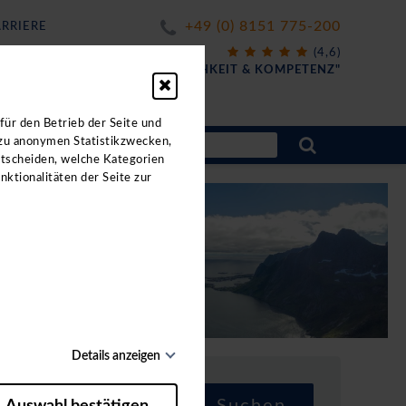
+49 (0) 8151 775-200
RRIERE
X
(4,6)
FÜR
"FREUNDLICHKEIT & KOMPETENZ"
für den Betrieb der Seite und
 zu anonymen Statistikzwecken,
ntscheiden, welche Kategorien
nktionalitäten der Seite zur
Details anzeigen