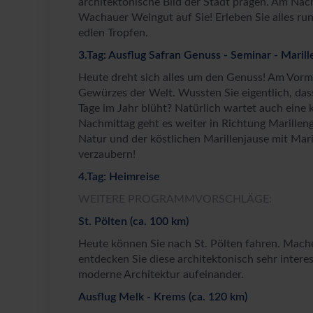
architektonische Bild der Stadt prägen. Am Nac
Wachauer Weingut auf Sie! Erleben Sie alles r
edlen Tropfen.
3.Tag: Ausflug Safran Genuss - Seminar - Marill
Heute dreht sich alles um den Genuss! Am Vormi
Gewürzes der Welt. Wussten Sie eigentlich, das
Tage im Jahr blüht? Natürlich wartet auch eine 
Nachmittag geht es weiter in Richtung Marilleng
Natur und der köstlichen Marillenjause mit Mar
verzaubern!
4.Tag: Heimreise
WEITERE PROGRAMMVORSCHLÄGE:
St. Pölten (ca. 100 km)
Heute können Sie nach St. Pölten fahren. Mache
entdecken Sie diese architektonisch sehr interes
moderne Architektur aufeinander.
Ausflug Melk - Krems (ca. 120 km)