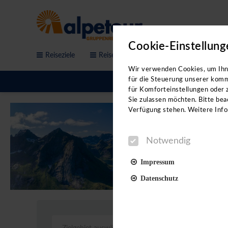
Cookie-Einstellung
Reiseziele
Reisethemen
Service & Anfrage
Sichern Sie sich jetzt de
Wir verwenden Cookies, um Ihne
Workshops!
für die Steuerung unserer komm
für Komforteinstellungen oder z
Sie sind auf der Suche nach neue
Sie zulassen möchten. Bitte beac
Videovorträgen erhalten Sie:
Verfügung stehen. Weitere Info
- neue Reiseideen
Notwendig
- direkte Kontakte in der jeweil
- Hoteltipps von Profis
Impressum
- eine Menge Insidertipps
Datenschutz
Unterstützt werden wir dabei vo
Reiseleitungen.
Notwendig