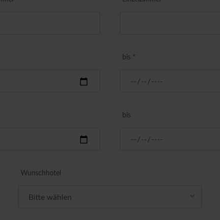
bis *
bis
Wunschhotel