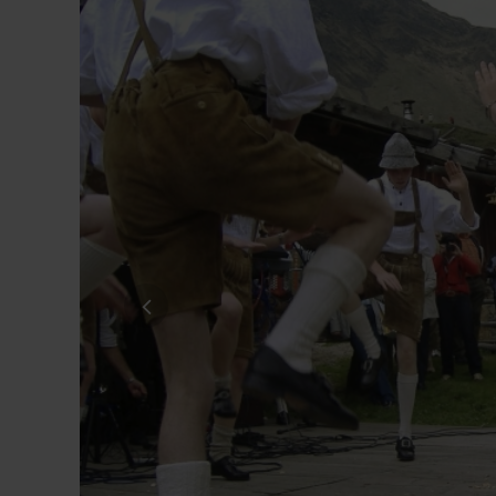
Straße*
E-Mail*
Datenschutz *
Ja, ich möchte die Kataloge der alpetou
Mail und/oder Telefon zu erhalten. Ich ka
Datenschutz & Transparenz ist uns sehr wich
Die Anfrage wird via SSL verschlüsselt an un
Widerrufhinweise
der alpetour Touristisc
Datenschutzerklärung
Widerrufhinweise