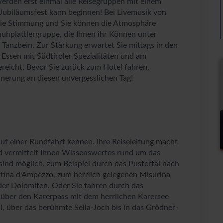
erden erst einmal alle Reisegruppen mit einem
ubiläumsfest kann beginnen! Bei Livemusik von
die Stimmung und Sie können die Atmosphäre
huhplattlergruppe, die Ihnen ihr Können unter
 Tanzbein. Zur Stärkung erwartet Sie mittags in den
Essen mit Südtiroler Spezialitäten und am
eicht. Bevor Sie zurück zum Hotel fahren,
nerung an diesen unvergesslichen Tag!
uf einer Rundfahrt kennen. Ihre Reiseleitung macht
d vermittelt Ihnen Wissenswertes rund um das
nd möglich, zum Beispiel durch das Pustertal nach
tina d'Ampezzo, zum herrlich gelegenen Misurina
er Dolomiten. Oder Sie fahren durch das
 über den Karerpass mit dem herrlichen Karersee
l, über das berühmte Sella-Joch bis in das Grödner-