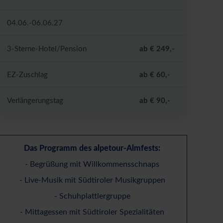
04.06.-06.06.27
3-Sterne-Hotel/Pension
ab € 249,-
EZ-Zuschlag
ab € 60,-
Verlängerungstag
ab € 90,-
Das Programm des alpetour-Almfests:
- Begr
ü
ß
ung mit Willkommensschnaps
- Live-Musik mit S
ü
dtiroler Musikgruppen
- Schuhplattlergruppe
- Mittagessen mit S
ü
dtiroler Spezialit
ä
ten