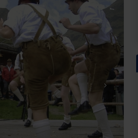
Hausnummer*
Postleitzahl*
Wohno
r Touristischen GmbH anfordern. Als Gegenleistung stimme ich zu, weitere Informatio
nn diese Einwilligung jederzeit widerrufen. Die
Datenschutzerklärung
habe ich zur Ke
tig!
seren Server geschickt. Mit Absenden des Formulars, erklären Sie, dass Sie die
Datens
he GmbH zur Kenntnis genommen und akzeptiert haben.
Bestellung absenden