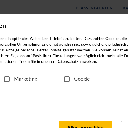
KLASSENFAHRTEN
KA
en
Blog
Unternehmen
eachten Sie: Die Kataloge enthalten
keine
Angebote für
Klassenf
n ein optimales Webseiten-Erlebnis zu bieten. Dazu zählen Cookies, die 
erziellen Unternehmensziele notwendig sind, sowie solche, die lediglich
ur Anzeige personalisierter Inhalte genutzt werden. Sie können selbst e
hten Sie, dass auf Basis Ihrer Einstellungen womöglich nicht mehr alle Fu
rmationen finden Sie in unseren Datenschutzhinweisen.
Marketing
Google