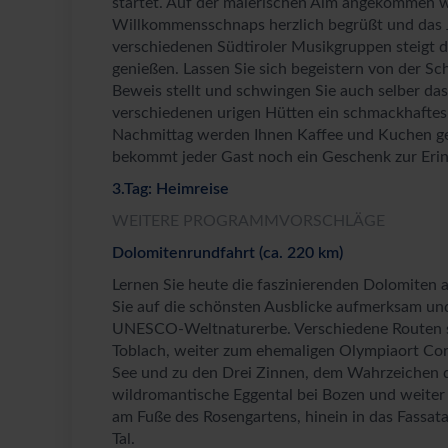
startet. Auf der malerischen Alm angekommen w
Willkommensschnaps herzlich begrüßt und das J
verschiedenen Südtiroler Musikgruppen steigt 
genießen. Lassen Sie sich begeistern von der Sc
Beweis stellt und schwingen Sie auch selber das
verschiedenen urigen Hütten ein schmackhaftes 
Nachmittag werden Ihnen Kaffee und Kuchen ger
bekommt jeder Gast noch ein Geschenk zur Erin
3.Tag: Heimreise
WEITERE PROGRAMMVORSCHLÄGE
Dolomitenrundfahrt (ca. 220 km)
Lernen Sie heute die faszinierenden Dolomiten a
Sie auf die schönsten Ausblicke aufmerksam un
UNESCO-Weltnaturerbe. Verschiedene Routen si
Toblach, weiter zum ehemaligen Olympiaort Cor
See und zu den Drei Zinnen, dem Wahrzeichen d
wildromantische Eggental bei Bozen und weiter
am Fuße des Rosengartens, hinein in das Fassata
Tal.