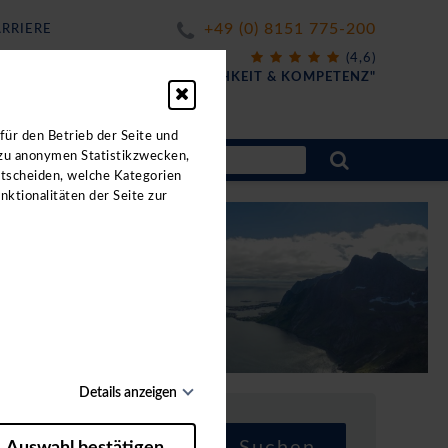
+49 (0) 8151 775-200
RRIERE
X
(4,6)
FÜR
"FREUNDLICHKEIT & KOMPETENZ"
ahrten.
für den Betrieb der Seite und
 zu anonymen Statistikzwecken,
ntscheiden, welche Kategorien
nktionalitäten der Seite zur
Details anzeigen