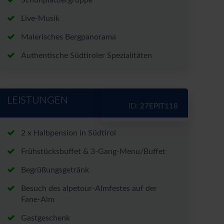
Schuhplattlergruppe
Live-Musik
rt*
Malerisches Bergpanorama
Authentische Südtiroler Spezialitäten
LEISTUNGEN
nen zu den Angeboten per E-
ID:
27EPIT118
nntnis genommen.
2 x Halbpension in Südtirol
chutzerklärung
und
Frühstücksbuffet & 3-Gang-Menu/Buffet
Begrüßungsgetränk
Besuch des alpetour-Almfestes auf der
Fane-Alm
Gastgeschenk