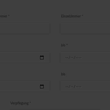
mmer *
Einzelzimmer *
bis *
bis
Verpflegung *