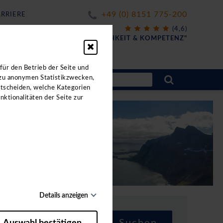
+49 (0) 8151 775-200
RRIERE
X
(4,6)
FÜR
"FREUNDLICHKEIT & KOMPETENZ"
ahrten.
für den Betrieb der Seite und
 zu anonymen Statistikzwecken,
ntscheiden, welche Kategorien
nktionalitäten der Seite zur
Details anzeigen