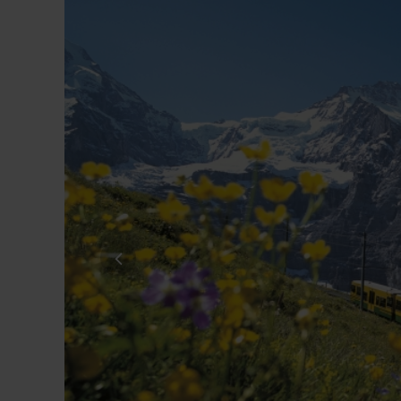
Straße*
E-Mail*
Datenschutz *
Ja, ich möchte die Kataloge der alpetou
Mail und/oder Telefon zu erhalten. Ich ka
Datenschutz & Transparenz ist uns sehr wich
Die Anfrage wird via SSL verschlüsselt an un
Widerrufhinweise
der alpetour Touristisc
Datenschutzerklärung
Widerrufhinweise