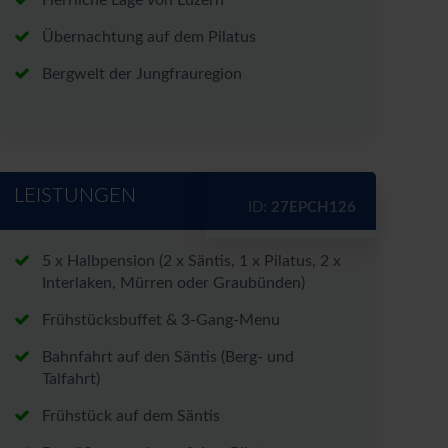
Herrliche Lage von Luzern
Übernachtung auf dem Pilatus
rt*
Bergwelt der Jungfrauregion
LEISTUNGEN
nen zu den Angeboten per E-
ID:
27EPCH126
nntnis genommen.
5 x Halbpension (2 x Säntis, 1 x Pilatus, 2 x
chutzerklärung
und
Interlaken, Mürren oder Graubünden)
Frühstücksbuffet & 3-Gang-Menu
Bahnfahrt auf den Säntis (Berg- und
Talfahrt)
Frühstück auf dem Säntis