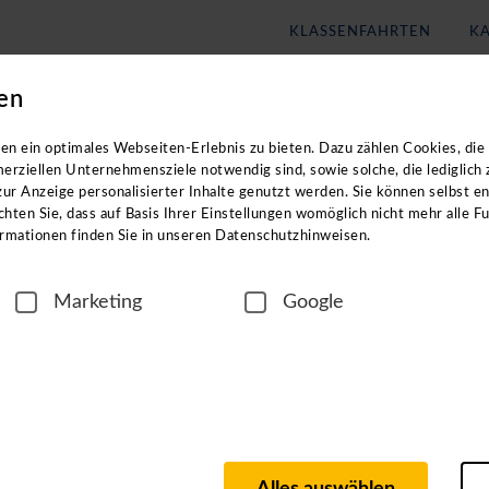
KLASSENFAHRTEN
KA
en
Blog
Unternehmen
eachten Sie: Die Kataloge enthalten
keine
Angebote für
Klassenf
n ein optimales Webseiten-Erlebnis zu bieten. Dazu zählen Cookies, die 
erziellen Unternehmensziele notwendig sind, sowie solche, die lediglich
ur Anzeige personalisierter Inhalte genutzt werden. Sie können selbst e
hten Sie, dass auf Basis Ihrer Einstellungen womöglich nicht mehr alle Fu
rmationen finden Sie in unseren Datenschutzhinweisen.
Marketing
Google