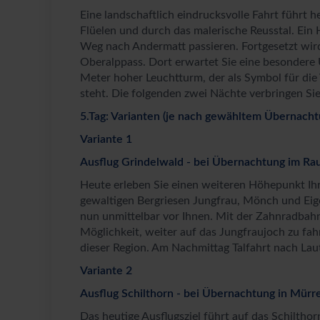
Eine landschaftlich eindrucksvolle Fahrt führt h
Flüelen und durch das malerische Reusstal. Ein H
Weg nach Andermatt passieren. Fortgesetzt wir
Oberalppass. Dort erwartet Sie eine besondere
Meter hoher Leuchtturm, der als Symbol für di
steht. Die folgenden zwei Nächte verbringen Si
5.Tag: Varianten (je nach gewähltem Übernacht
Variante 1
Ausflug Grindelwald - bei Übernachtung im Rau
Heute erleben Sie einen weiteren Höhepunkt Ihr
gewaltigen Bergriesen Jungfrau, Mönch und Eig
nun unmittelbar vor Ihnen. Mit der Zahnradbahn 
Möglichkeit, weiter auf das Jungfraujoch zu fah
dieser Region. Am Nachmittag Talfahrt nach Laut
Variante 2
Ausflug Schilthorn - bei Übernachtung in Mürr
Das heutige Ausflugsziel führt auf das Schiltho