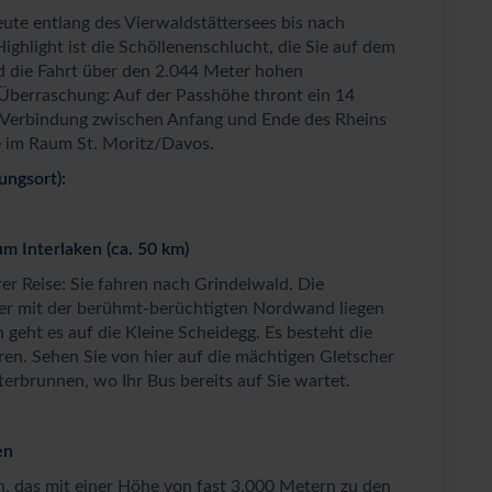
eute entlang des Vierwaldstättersees bis nach
ighlight ist die Schöllenenschlucht, die Sie auf dem
d die Fahrt über den 2.044 Meter hohen
 Überraschung: Auf der Passhöhe thront ein 14
e Verbindung zwischen Anfang und Ende des Rheins
e im Raum St. Moritz/Davos.
ungsort):
m Interlaken (ca. 50 km)
er Reise: Sie fahren nach Grindelwald. Die
er mit der berühmt-berüchtigten Nordwand liegen
geht es auf die Kleine Scheidegg. Es besteht die
ren. Sehen Sie von hier auf die mächtigen Gletscher
erbrunnen, wo Ihr Bus bereits auf Sie wartet.
en
rn, das mit einer Höhe von fast 3.000 Metern zu den