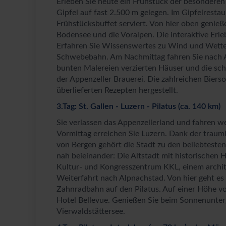
Erleben Sie heute ein Frühstück der besonderen
Gipfel auf fast 2.500 m gelegen. Im Gipfelrestau
Frühstücksbuffet serviert. Von hier oben genie
Bodensee und die Voralpen. Die interaktive Erle
Erfahren Sie Wissenswertes zu Wind und Wetter
Schwebebahn. Am Nachmittag fahren Sie nach App
bunten Malereien verzierten Häuser und die sc
der Appenzeller Brauerei. Die zahlreichen Bie
überlieferten Rezepten hergestellt.
3.Tag: St. Gallen - Luzern - Pilatus (ca. 140 km)
Sie verlassen das Appenzellerland und fahren w
Vormittag erreichen Sie Luzern. Dank der trau
von Bergen gehört die Stadt zu den beliebteste
nah beieinander: Die Altstadt mit historischen 
Kultur- und Kongresszentrum KKL, einem archi
Weiterfahrt nach Alpnachstad. Von hier geht es
Zahnradbahn auf den Pilatus. Auf einer Höhe vo
Hotel Bellevue. Genießen Sie beim Sonnenunterg
Vierwaldstättersee.