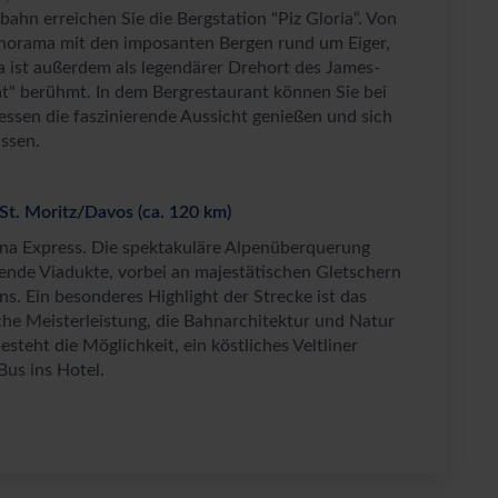
bahn erreichen Sie die Bergstation "Piz Gloria“. Von
Panorama mit den imposanten Bergen rund um Eiger,
a ist außerdem als legendärer Drehort des James-
t" berühmt. In dem Bergrestaurant können Sie bei
essen die faszinierende Aussicht genießen und sich
ssen.
St. Moritz/Davos (ca. 120 km)
nina Express. Die spektakuläre Alpenüberquerung
ende Viadukte, vorbei an majestätischen Gletschern
ns. Ein besonderes Highlight der Strecke ist das
che Meisterleistung, die Bahnarchitektur und Natur
teht die Möglichkeit, ein köstliches Veltliner
Bus ins Hotel.