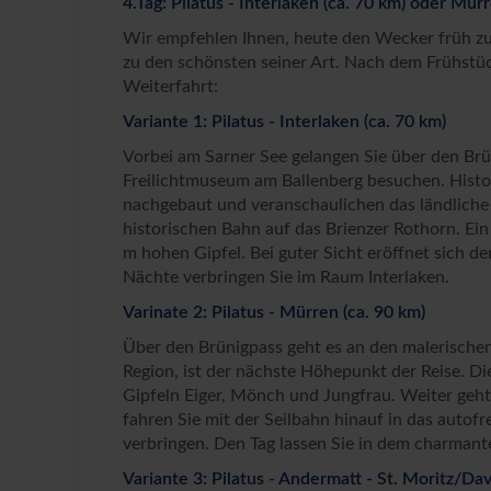
4.Tag: Pilatus - Interlaken (ca. 70 km) oder Mür
Wir empfehlen Ihnen, heute den Wecker früh zu
zu den schönsten seiner Art. Nach dem Frühstü
Weiterfahrt:
Variante 1: Pilatus - Interlaken (ca. 70 km)
Vorbei am Sarner See gelangen Sie über den Br
Freilichtmuseum am Ballenberg besuchen. Histo
nachgebaut und veranschaulichen das ländliche 
historischen Bahn auf das Brienzer Rothorn. Ei
m hohen Gipfel. Bei guter Sicht eröffnet sich de
Nächte verbringen Sie im Raum Interlaken.
Varinate 2: Pilatus - Mürren (ca. 90 km)
Über den Brünigpass geht es an den malerischen 
Region, ist der nächste Höhepunkt der Reise. 
Gipfeln Eiger, Mönch und Jungfrau. Weiter geht
fahren Sie mit der Seilbahn hinauf in das autof
verbringen. Den Tag lassen Sie in dem charmant
Variante 3: Pilatus - Andermatt - St. Moritz/Dav