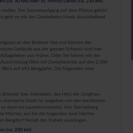
ren (ca. 90 km) oder St. Moritz/Davos (ca. 230 km)
 stellen. Der Sonnenaufgang auf dem Pilatus gehört
ck geht es mit der Gondelbahn hinab. Anschließend
ünigpass an den Brienzer See und können das
rische Gebäude aus der ganzen Schweiz sind hier
Alltagsleben von früher. Oder Sie fahren mit der
n Aussichtszug fährt mit Dampfantrieb auf den 2.300
r Blick auf 693 Berggipfel. Die folgenden zwei
Brienzer See. Interlaken, das Herz der Jungfrau-
Die charmante Stadt ist umgeben von den berühmten
 es dann ins Lauterbrunnental. Von Stechelberg
reie Mürren, wo Sie die folgenden zwei Nächte
en Bergdorf fernab des Trubels ausklingen.
os (ca. 230 km)