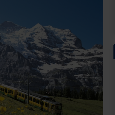
Hausnummer*
Postleitzahl*
Wohno
r Touristischen GmbH anfordern. Als Gegenleistung stimme ich zu, weitere Informatio
nn diese Einwilligung jederzeit widerrufen. Die
Datenschutzerklärung
habe ich zur Ke
tig!
seren Server geschickt. Mit Absenden des Formulars, erklären Sie, dass Sie die
Datens
he GmbH zur Kenntnis genommen und akzeptiert haben.
Bestellung absenden