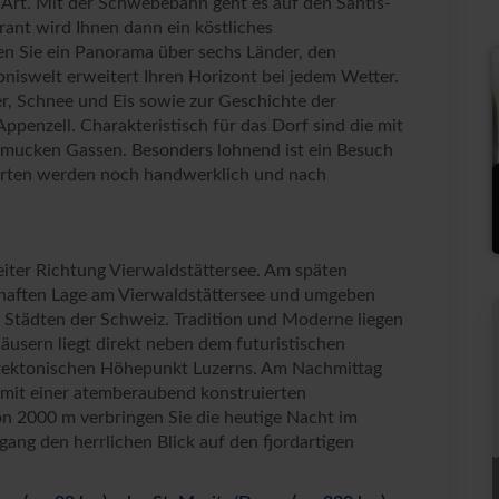
 Art. Mit der Schwebebahn geht es auf den Säntis-
rant wird Ihnen dann ein köstliches
ßen Sie ein Panorama über sechs Länder, den
bniswelt erweitert Ihren Horizont bei jedem Wetter.
, Schnee und Eis sowie zur Geschichte der
enzell. Charakteristisch für das Dorf sind die mit
hmucken Gassen. Besonders lohnend ist ein Besuch
rsorten werden noch handwerklich und nach
eiter Richtung Vierwaldstättersee. Am späten
mhaften Lage am Vierwaldstättersee und umgeben
n Städten der Schweiz. Tradition und Moderne liegen
Häusern liegt direkt neben dem futuristischen
tektonischen Höhepunkt Luzerns. Am Nachmittag
 mit einer atemberaubend konstruierten
n 2000 m verbringen Sie die heutige Nacht im
ang den herrlichen Blick auf den fjordartigen