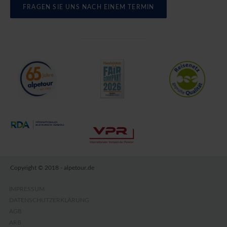
FRAGEN SIE UNS NACH EINEM TERMIN
Copyright © 2018 - alpetour.de
IMPRESSUM
DATENSCHUTZERKLÄRUNG
AGB
ARB