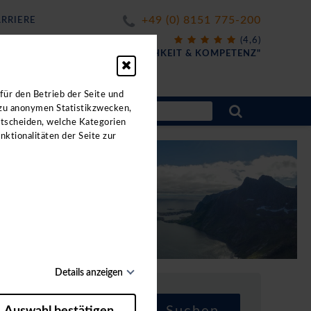
+49 (0) 8151 775-200
RRIERE
X
(4,6)
FÜR
"FREUNDLICHKEIT & KOMPETENZ"
ahrten.
für den Betrieb der Seite und
 zu anonymen Statistikzwecken,
ntscheiden, welche Kategorien
nktionalitäten der Seite zur
Details anzeigen