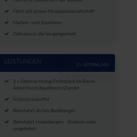
Herrliche Landschaft der Veluwe
Fahrt mit einem Museumsdampfschiff
rt*
Marker- und Ijsselmeer
Zeitreise in die Vergangenheit
LEISTUNGEN
nen zu den Angeboten per E-
ID:
27EPNL105
nntnis genommen.
3 x Übernachtung/Frühstück im Raum
chutzerklärung
und
Amersfoort/Apeldoorn/Zwolle
Frühstücksbuffet
Bahnfahrt ab/bis Beekbergen
Bahnfahrt Haaksbergen - Boekelo oder
umgekehrt