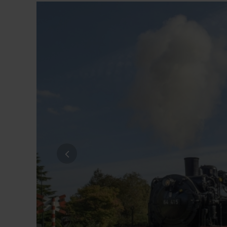
Straße*
E-Mail*
Datenschutz *
Ja, ich möchte die Kataloge der alpetou
Mail und/oder Telefon zu erhalten. Ich ka
Datenschutz & Transparenz ist uns sehr wich
Die Anfrage wird via SSL verschlüsselt an un
Widerrufhinweise
der alpetour Touristisc
Datenschutzerklärung
Widerrufhinweise