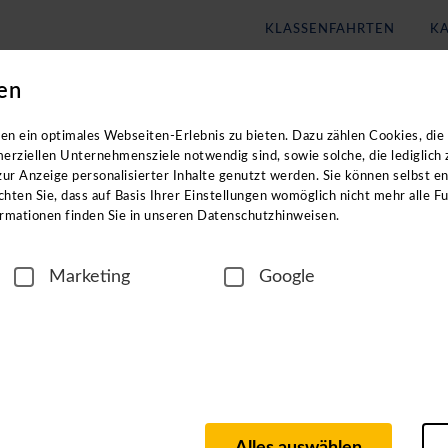
KLASSENFAHRTEN
KA
en
Blog
Unternehmen
eachten Sie: Die Kataloge enthalten
keine
Angebote für
Klassenf
n ein optimales Webseiten-Erlebnis zu bieten. Dazu zählen Cookies, die 
erziellen Unternehmensziele notwendig sind, sowie solche, die lediglich
ur Anzeige personalisierter Inhalte genutzt werden. Sie können selbst e
hten Sie, dass auf Basis Ihrer Einstellungen womöglich nicht mehr alle Fu
rmationen finden Sie in unseren Datenschutzhinweisen.
Marketing
Google