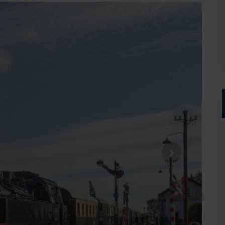
Hausnummer*
Postleitzahl*
Wohno
r Touristischen GmbH anfordern. Als Gegenleistung stimme ich zu, weitere Informatio
nn diese Einwilligung jederzeit widerrufen. Die
Datenschutzerklärung
habe ich zur Ke
tig!
seren Server geschickt. Mit Absenden des Formulars, erklären Sie, dass Sie die
Datens
he GmbH zur Kenntnis genommen und akzeptiert haben.
Bestellung absenden