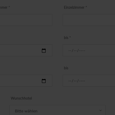
mmer *
Einzelzimmer *
bis *
bis
Wunschhotel