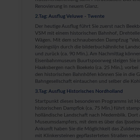
Renovierung in neuem Glanz.
2.Tag: Ausflug Veluwe - Twente
Der heutige Ausflug führt Sie zuerst nach Beekb
VSM mit einem historischen Bahnhof, Drehtelle
Wägen. Mit dem schnaubenden Dampfzug "Veluws
Koningslijn durch die bilderbuchähnliche Landsc
und zurück (ca. 90 Min.). Am Nachmittag können
Eisenbahnmuseum Buurtspoorweg steigen Sie in
Haaksbergen nach Boekelo (ca. 25 Min.), vorbei
den historischen Bahnhöfen können Sie in die G
Bahngesellschaft eintauchen und selber die Kohl
3.Tag: Ausflug Historisches Nordholland
Startpunkt dieses besonderen Programms ist Ho
historischen Dampflok (ca. 75 Min.) führt sta
holländische Landschaft nach Medemblik. Dort
Museumsdampfers, mit dem es über das Ijsselme
Ankunft haben Sie die Möglichkeit das Zuiderz
mit Klinkersteinen gepflasterteten Straßen sehe