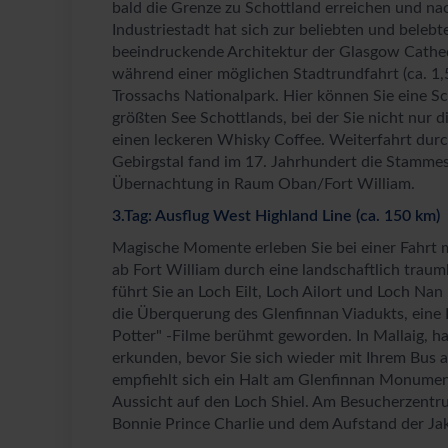
bald die Grenze zu Schottland erreichen und na
Industriestadt hat sich zur beliebten und beleb
beeindruckende Architektur der Glasgow Cathed
während einer möglichen Stadtrundfahrt (ca. 1,5
Trossachs Nationalpark. Hier können Sie eine 
größten See Schottlands, bei der Sie nicht nur
einen leckeren Whisky Coffee. Weiterfahrt durc
Gebirgstal fand im 17. Jahrhundert die Stamme
Übernachtung in Raum Oban/Fort William.
3.Tag: Ausflug West Highland Line (ca. 150 km)
Magische Momente erleben Sie bei einer Fahrt m
ab Fort William durch eine landschaftlich trau
führt Sie an Loch Eilt, Loch Ailort und Loch Nan
die Überquerung des Glenfinnan Viadukts, eine 
Potter" -Filme berühmt geworden. In Mallaig, ha
erkunden, bevor Sie sich wieder mit Ihrem Bus
empfiehlt sich ein Halt am Glenfinnan Monume
Aussicht auf den Loch Shiel. Am Besucherzentr
Bonnie Prince Charlie und dem Aufstand der Jak