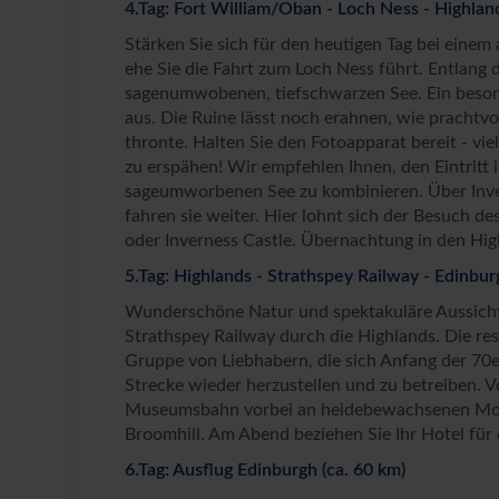
4.Tag: Fort William/Oban - Loch Ness - Highland
Stärken Sie sich für den heutigen Tag bei einem
ehe Sie die Fahrt zum Loch Ness führt. Entlang
sagenumwobenen, tiefschwarzen See. Ein besond
aus. Die Ruine lässt noch erahnen, wie prachtvo
thronte. Halten Sie den Fotoapparat bereit - vie
zu erspähen! Wir empfehlen Ihnen, den Eintritt 
sageumworbenen See zu kombinieren. Über Inve
fahren sie weiter. Hier lohnt sich der Besuch de
oder Inverness Castle. Übernachtung in den Hig
5.Tag: Highlands - Strathspey Railway - Edinbur
Wunderschöne Natur und spektakuläre Aussichte
Strathspey Railway durch die Highlands. Die re
Gruppe von Liebhabern, die sich Anfang der 70e
Strecke wieder herzustellen und zu betreiben. V
Museumsbahn vorbei an heidebewachsenen Moo
Broomhill. Am Abend beziehen Sie Ihr Hotel fü
6.Tag: Ausflug Edinburgh (ca. 60 km)