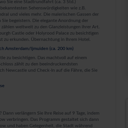
o Sie eine Stadtrundfahrt (ca. 3 Std.)
 bekanntesten Sehenswürdigkeiten wie z.B.
edral und vieles mehr. Die malerischen Gassen der
 Sie begeistern. Die elegante Anordnung der
 zählen weltweit zu den Glanzleistungen ihrer Art.
burgh Castle oder Holyrood Palace zu besichtigen
st zu erkunden. Übernachtung in Ihrem Hotel.
ach Amsterdam/Ijmuiden (ca. 200 km)
le zu besichtigen. Das machtvoll auf einem
Schloss zählt zu den beeindruckendsten
h Newcastle und Check-In auf die Fähre, die Sie
ise
 Dann verlängern Sie Ihre Reise auf 9 Tage, indem
gow verbringen. Das Programm gestaltet sich dann
sgow und haben Gelegenheit, die Stadt während