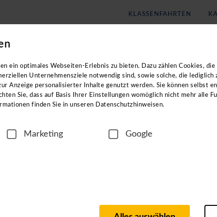
KLASSENFAHRTEN
KA
en
Blog
Unternehmen
n exklusiven Zugang zu unseren digitalen
n ein optimales Webseiten-Erlebnis zu bieten. Dazu zählen Cookies, die 
erziellen Unternehmensziele notwendig sind, sowie solche, die lediglich
ur Anzeige personalisierter Inhalte genutzt werden. Sie können selbst e
n Reisezielen? In unseren ca. einstündigen
hten Sie, dass auf Basis Ihrer Einstellungen womöglich nicht mehr alle Fu
rmationen finden Sie in unseren Datenschutzhinweisen.
Marketing
Google
igen Region
n langjährigen Partnern vor Ort, wie z. B. Hotel- und