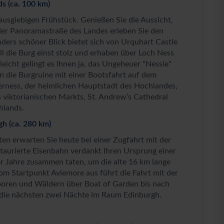
s (ca. 100 km)
 ausgiebigen Frühstück. Genießen Sie die Aussicht,
 der Panoramastraße des Landes erleben Sie den
ers schöner Blick bietet sich von Urquhart Castle
ll die Burg einst stolz und erhaben über Loch Ness
lleicht gelingt es Ihnen ja, das Ungeheuer "Nessie"
in die Burgruine mit einer Bootsfahrt auf dem
rness, der heimlichen Hauptstadt des Hochlandes,
s viktorianischen Markts, St. Andrew’s Cathedral
hlands.
gh (ca. 280 km)
n erwarten Sie heute bei einer Zugfahrt mit der
staurierte Eisenbahn verdankt Ihren Ursprung einer
r Jahre zusammen taten, um die alte 16 km lange
om Startpunkt Aviemore aus führt die Fahrt mit der
ren und Wäldern über Boat of Garden bis nach
r die nächsten zwei Nächte im Raum Edinburgh.