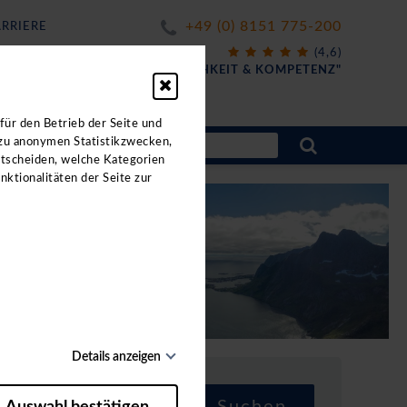
+49 (0) 8151 775-200
RRIERE
X
(4,6)
FÜR
"FREUNDLICHKEIT & KOMPETENZ"
für den Betrieb der Seite und
 zu anonymen Statistikzwecken,
ntscheiden, welche Kategorien
nktionalitäten der Seite zur
Details anzeigen