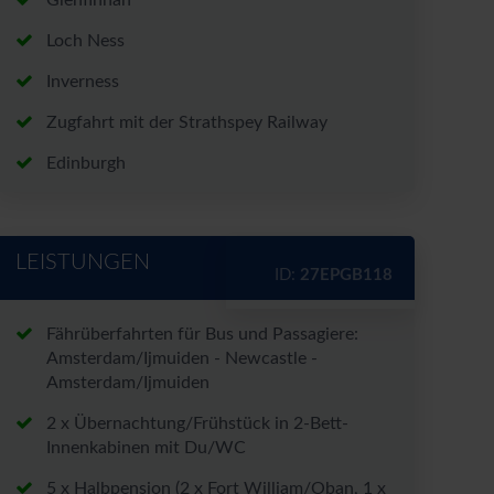
Glenfinnan
Loch Ness
Inverness
Zugfahrt mit der Strathspey Railway
Edinburgh
LEISTUNGEN
ID:
27EPGB118
Fährüberfahrten für Bus und Passagiere:
Amsterdam/Ijmuiden - Newcastle -
Amsterdam/Ijmuiden
2 x Übernachtung/Frühstück in 2-Bett-
Innenkabinen mit Du/WC
5 x Halbpension (2 x Fort William/Oban, 1 x