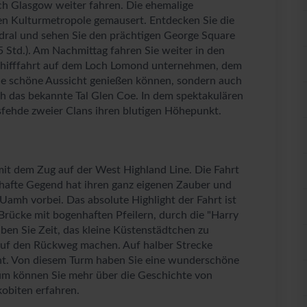
ch Glasgow weiter fahren. Die ehemalige
ten Kulturmetropole gemausert. Entdecken Sie die
ral und sehen Sie den prächtigen George Square
 Std.). Am Nachmittag fahren Sie weiter in den
Schifffahrt auf dem Loch Lomond unternehmen, dem
 die schöne Aussicht genießen können, sondern auch
h das bekannte Tal Glen Coe. In dem spektakulären
sfehde zweier Clans ihren blutigen Höhepunkt.
it dem Zug auf der West Highland Line. Die Fahrt
mhafte Gegend hat ihren ganz eigenen Zauber und
 Uamh vorbei. Das absolute Highlight der Fahrt ist
Brücke mit bogenhaften Pfeilern, durch die "Harry
ben Sie Zeit, das kleine Küstenstädtchen zu
 auf den Rückweg machen. Auf halber Strecke
nt. Von diesem Turm haben Sie eine wunderschöne
um können Sie mehr über die Geschichte von
obiten erfahren.