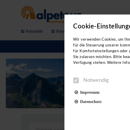
Cookie-Einstellung
Reiseziele
Reisethemen
Service & Anfrage
Sichern Sie sich jetzt de
Wir verwenden Cookies, um Ihne
Workshops!
für die Steuerung unserer komm
für Komforteinstellungen oder z
Sie sind auf der Suche nach neue
Sie zulassen möchten. Bitte beac
Videovorträgen erhalten Sie:
Verfügung stehen. Weitere Info
- neue Reiseideen
Notwendig
- direkte Kontakte in der jeweil
- Hoteltipps von Profis
Impressum
- eine Menge Insidertipps
Datenschutz
Unterstützt werden wir dabei vo
Reiseleitungen.
Notwendig