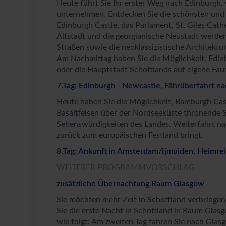
Heute führt Sie Ihr erster Weg nach Edinburgh, w
unternehmen. Entdecken Sie die schönsten und
Edinburgh Castle, das Parlament, St. Giles Cath
Altstadt und die georgianische Neustadt werden
Straßen sowie die neoklassizistische Architektur
Am Nachmittag haben Sie die Möglichkeit, Edin
oder die Hauptstadt Schottlands auf eigene Fau
7.Tag: Edinburgh - Newcastle, Fährüberfahrt n
Heute haben Sie die Möglichkeit, Bamburgh Cast
Basaltfelsen über der Nordseeküste thronende 
Sehenswürdigkeiten des Landes. Weiterfahrt nac
zurück zum europäischen Festland bringt.
8.Tag: Ankunft in Amsterdam/Ijmuiden, Heimre
WEITERER PROGRAMMVORSCHLAG
zusätzliche Übernachtung Raum Glasgow
Sie möchten mehr Zeit in Schottland verbringen?
Sie die erste Nacht in Schottland in Raum Glas
wie folgt: Am zweiten Tag fahren Sie nach Gla