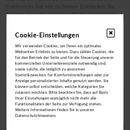
Frankreichs hat viel zu bieten. Entdecken Sie
Amiens, eine der grünsten Städte Frankreichs,
mit seiner berühmten Kathedrale und seinen
schwimmende Gärten. Das Naturschauspiel
Cookie-Einstellungen
an der Bucht der Somme wird Sie begeistern.
Die imposante Kathedrale von Beauvais, das
Wir verwenden Cookies, um Ihnen ein optimales
Webseiten-Erlebnis zu bieten. Dazu zählen Cookies, die
Schloß von Chantilly mit seinen
für den Betrieb der Seite und für die Steuerung unserer
Vorname *
Nachname *
wünderschönen angelegten Gärten wird Sie
kommerziellen Unternehmensziele notwendig sind,
begeistern!
sowie solche, die lediglich zu anonymen
Statistikzwecken, für Komforteinstellungen oder zur
Anzeige personalisierter Inhalte genutzt werden. Sie
können selbst entscheiden, welche Kategorien Sie
E-Mail *
Ich bin *
zulassen möchten. Bitte beachten Sie, dass auf Basis
Ihrer Einstellungen womöglich nicht mehr alle
Funktionalitäten der Seite zur Verfügung stehen.
Weitere Informationen finden Sie in unseren
Datenschutzhinweisen.
Datenschutz*
Ja, ich möchte News und aktuelle Angebote der alpetour
Touristischen GmbH via Email erhalten. Ich kann diese Einwilligung