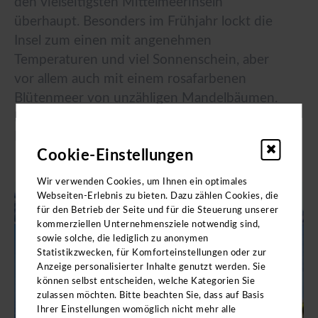
den vielseitigsten Mittelmeerinseln
überhaupt. Besonders im Frühjahr lockt die
Insel zum einen mit angenehmen
Temperaturen und viel Sonnenschein, aber
vor allem auch mit einem rosafarbenen
Blütenmeer von unzähligen Mandelbäumen.
Da freut sich die Seele über diese
Farbenpracht.
Vorname *
Nachname *
Cookie-Einstellungen
Wir verwenden Cookies, um Ihnen ein optimales
Webseiten-Erlebnis zu bieten. Dazu zählen Cookies, die
für den Betrieb der Seite und für die Steuerung unserer
E-Mail *
Ich bin *
kommerziellen Unternehmensziele notwendig sind,
sowie solche, die lediglich zu anonymen
Statistikzwecken, für Komforteinstellungen oder zur
Anzeige personalisierter Inhalte genutzt werden. Sie
können selbst entscheiden, welche Kategorien Sie
Datenschutz*
zulassen möchten. Bitte beachten Sie, dass auf Basis
Ja, ich möchte News und aktuelle Angebote der alpetour
Ihrer Einstellungen womöglich nicht mehr alle
Touristischen GmbH via Email erhalten. Ich kann diese Einwilligung