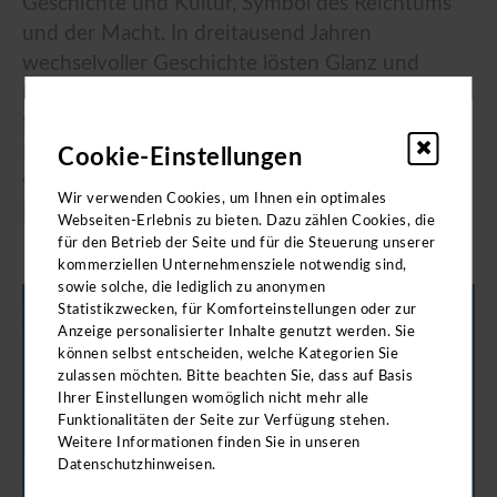
Geschichte und Kultur, Symbol des Reichtums
und der Macht. In dreitausend Jahren
wechselvoller Geschichte lösten Glanz und
Finsternis einander ab. Lassen Sie sich in
Staunen versetzen von den imposanten
Bauwerken und Ausgrabungen und
Cookie-Einstellungen
verzaubern von den Plätzen und Brunnen der
Wir verwenden Cookies, um Ihnen ein optimales
Ewigen Stadt!
Webseiten-Erlebnis zu bieten. Dazu zählen Cookies, die
Vorname *
Nachname *
für den Betrieb der Seite und für die Steuerung unserer
kommerziellen Unternehmensziele notwendig sind,
sowie solche, die lediglich zu anonymen
Statistikzwecken, für Komforteinstellungen oder zur
Anzeige personalisierter Inhalte genutzt werden. Sie
E-Mail *
Ich bin *
können selbst entscheiden, welche Kategorien Sie
zulassen möchten. Bitte beachten Sie, dass auf Basis
Ihrer Einstellungen womöglich nicht mehr alle
Funktionalitäten der Seite zur Verfügung stehen.
Weitere Informationen finden Sie in unseren
Datenschutz*
Datenschutzhinweisen.
Ja, ich möchte News und aktuelle Angebote der alpetour
Touristischen GmbH via Email erhalten. Ich kann diese Einwilligung