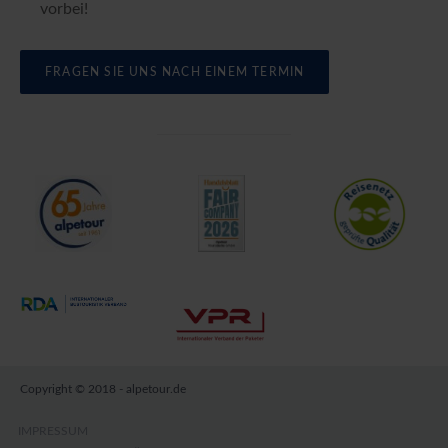
vorbei!
FRAGEN SIE UNS NACH EINEM TERMIN
Copyright © 2018 - alpetour.de
IMPRESSUM