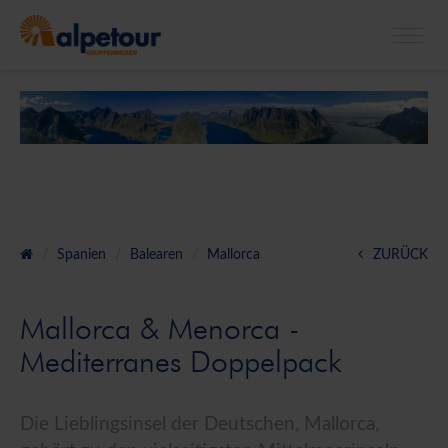
X
Bitte beachten Sie: Die Kataloge enthalten
keine
Angebote für
Klassenfahrten.
Spanien
Balearen
Mallorca
ZURÜCK
Mallorca & Menorca -
Mediterranes Doppelpack
Die Lieblingsinsel der Deutschen, Mallorca,