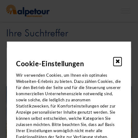
X
Bitte beachten Sie: Die Kataloge enthalten
keine
Ihre Suchtreffer
Angebote für
Klassenfahrten.
1 Ergebnis gefunden
Cookie-Einstellungen
Wir verwenden Cookies, um Ihnen ein optimales
Webseiten-Erlebnis zu bieten. Dazu zählen Cookies, die
für den Betrieb der Seite und für die Steuerung unserer
kommerziellen Unternehmensziele notwendig sind,
BERLIN
sowie solche, die lediglich zu anonymen
Statistikzwecken, für Komforteinstellungen oder zur
Anzeige personalisierter Inhalte genutzt werden. Sie
können selbst entscheiden, welche Kategorien Sie
zulassen möchten. Bitte beachten Sie, dass auf Basis
Ihrer Einstellungen womöglich nicht mehr alle
Funktionalitäten der Seite zur Verfügung stehen.