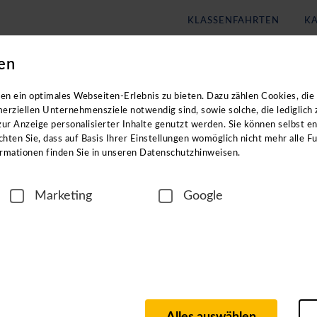
KLASSENFAHRTEN
KA
en
Blog
Unternehmen
eachten Sie: Die Kataloge enthalten
keine
Angebote für
Klassenf
n ein optimales Webseiten-Erlebnis zu bieten. Dazu zählen Cookies, die 
erziellen Unternehmensziele notwendig sind, sowie solche, die lediglich
ur Anzeige personalisierter Inhalte genutzt werden. Sie können selbst e
hten Sie, dass auf Basis Ihrer Einstellungen womöglich nicht mehr alle Fu
rmationen finden Sie in unseren Datenschutzhinweisen.
Marketing
Google