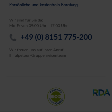
Persönliche und kostenfreie Beratung
Hausnummer*
Postleitzahl*
Wohno
Wir sind für Sie da:
Mo-Fr von 09:00 Uhr - 17:00 Uhr
+49 (0) 8151 775-200
Wir freuen uns auf Ihren Anruf
r Touristischen GmbH anfordern. Als Gegenleistung stimme ich zu, weitere Informatio
nn diese Einwilligung jederzeit widerrufen. Die
Datenschutzerklärung
habe ich zur Ke
Ihr alpetour-Gruppenreisenteam
tig!
seren Server geschickt. Mit Absenden des Formulars, erklären Sie, dass Sie die
Datens
he GmbH zur Kenntnis genommen und akzeptiert haben.
Bestellung absenden