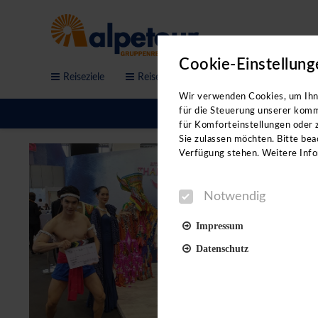
Cookie-Einstellung
Reiseziele
Reisethemen
Service & Anfrage
Bitte b
Wir verwenden Cookies, um Ihne
für die Steuerung unserer komm
für Komforteinstellungen oder z
Sie zulassen möchten. Bitte beac
Verfügung stehen. Weitere Info
Notwendig
Impressum
Datenschutz
Notwendig