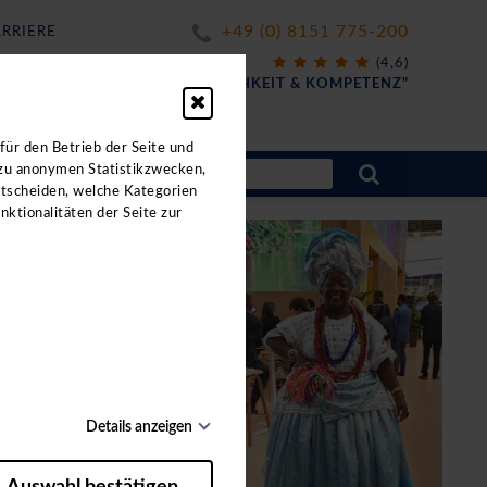
+49 (0) 8151 775-200
RRIERE
X
(4,6)
FÜR
"FREUNDLICHKEIT & KOMPETENZ"
ahrten.
für den Betrieb der Seite und
 zu anonymen Statistikzwecken,
ntscheiden, welche Kategorien
nktionalitäten der Seite zur
Details anzeigen