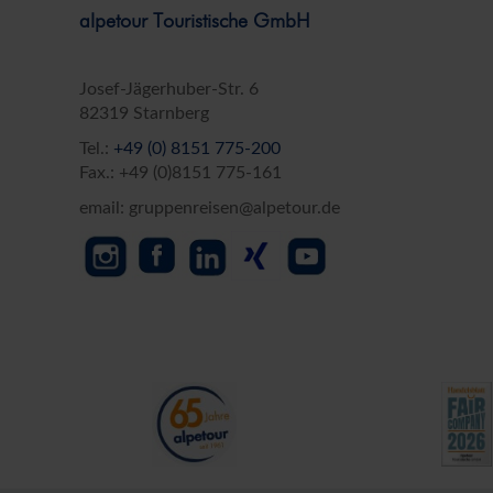
alpetour Touristische GmbH
Straße*
Josef-Jägerhuber-Str. 6
82319 Starnberg
E-Mail*
Tel.:
+49 (0) 8151 775-200
Fax.: +49 (0)8151 775-161
Datenschutz *
email: gruppenreisen@alpetour.de
Ja, ich möchte die Kataloge der alpetou
Mail und/oder Telefon zu erhalten. Ich ka
Datenschutz & Transparenz ist uns sehr wich
Die Anfrage wird via SSL verschlüsselt an un
Widerrufhinweise
der alpetour Touristisc
Datenschutzerklärung
Widerrufhinweise