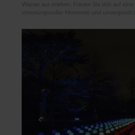
Wasser aus erleben. Freuen Sie sich auf ein
stimmungsvoller Momente und unvergesslich