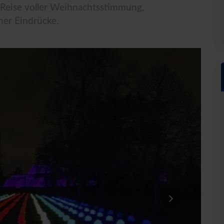
e Reise voller Weihnachtsstimmung,
er Eindrücke.