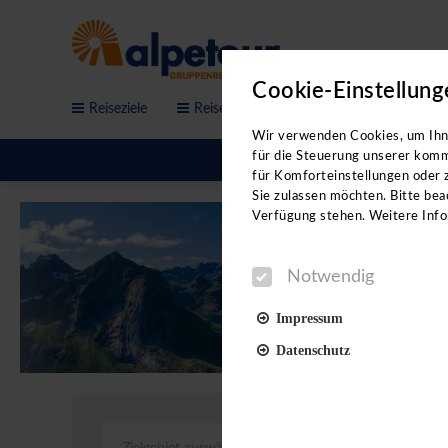
Cookie-Einstellung
Reiseziele
Reisethemen
Service & Anfrage
Sichern Sie sich jetzt de
Wir verwenden Cookies, um Ihne
Workshops!
für die Steuerung unserer komm
für Komforteinstellungen oder z
Sie sind auf der Suche nach neue
Sie zulassen möchten. Bitte beac
Videovorträgen erhalten Sie:
Verfügung stehen. Weitere Info
- neue Reiseideen
Notwendig
- direkte Kontakte in der jeweil
- Hoteltipps von Profis
Impressum
- eine Menge Insidertipps
Datenschutz
Unterstützt werden wir dabei vo
Reiseleitungen.
Notwendig