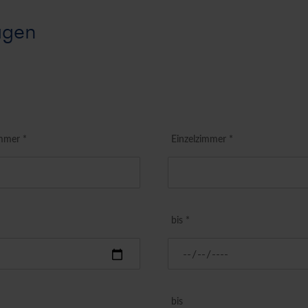
agen
mmer *
Einzelzimmer *
bis *
bis