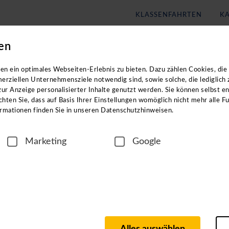
KLASSENFAHRTEN
KA
en
Blog
Unternehmen
n exklusiven Zugang zu unseren digitalen
n ein optimales Webseiten-Erlebnis zu bieten. Dazu zählen Cookies, die 
erziellen Unternehmensziele notwendig sind, sowie solche, die lediglich
ur Anzeige personalisierter Inhalte genutzt werden. Sie können selbst e
n Reisezielen? In unseren ca. einstündigen
hten Sie, dass auf Basis Ihrer Einstellungen womöglich nicht mehr alle Fu
rmationen finden Sie in unseren Datenschutzhinweisen.
Marketing
Google
igen Region
n langjährigen Partnern vor Ort, wie z. B. Hotel- und