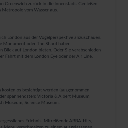
von Greenwich zurück in die Innenstadt. Genießen
en Metropole vom Wasser aus.
 sich London aus der Vogelperspektive anzuschauen.
The Monument oder The Shard haben
n Blick auf London bieten. Oder Sie verabschieden
er Fahrt mit dem London Eye oder der Air Line,
n kostenlos besichtigt werden (ausgenommen
 der spannendsten: Victoria & Albert Museum,
tish Museum, Science Museum.
ergessliches Erlebnis: Mitreißende ABBA-Hits,
nes Menu verschmelzen zu einem ausgelassenen