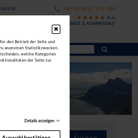
+49 (0) 8151 775-200
RRIERE
X
(4,6)
FÜR
"FREUNDLICHKEIT & KOMPETENZ"
für den Betrieb der Seite und
 zu anonymen Statistikzwecken,
ntscheiden, welche Kategorien
nktionalitäten der Seite zur
Details anzeigen