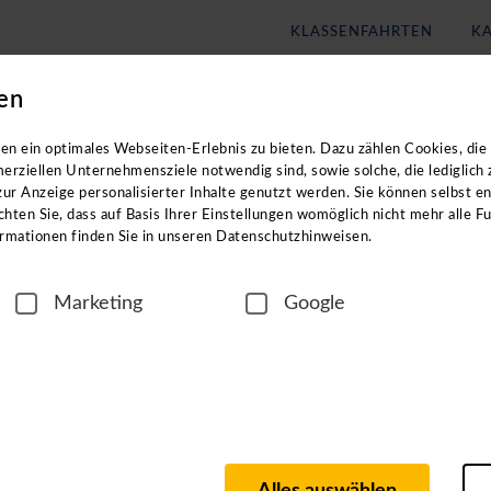
KLASSENFAHRTEN
KA
en
Blog
Unternehmen
eachten Sie: Die Kataloge enthalten
keine
Angebote für
Klassenf
n ein optimales Webseiten-Erlebnis zu bieten. Dazu zählen Cookies, die 
erziellen Unternehmensziele notwendig sind, sowie solche, die lediglich
ur Anzeige personalisierter Inhalte genutzt werden. Sie können selbst e
hten Sie, dass auf Basis Ihrer Einstellungen womöglich nicht mehr alle Fu
rmationen finden Sie in unseren Datenschutzhinweisen.
Marketing
Google