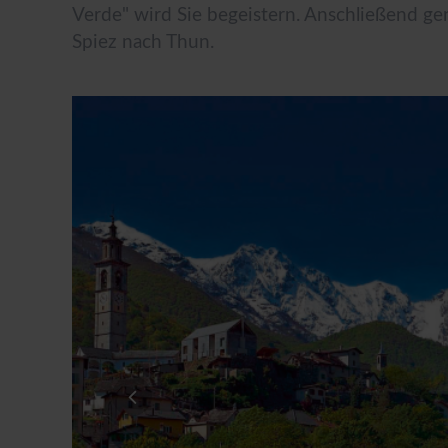
Verde" wird Sie begeistern. Anschließend ge
Straße*
Spiez nach Thun.
E-Mail*
Datenschutz *
Ja, ich möchte die Kataloge der alpetou
Mail und/oder Telefon zu erhalten. Ich ka
Datenschutz & Transparenz ist uns sehr wich
Die Anfrage wird via SSL verschlüsselt an un
Widerrufhinweise
der alpetour Touristisc
Datenschutzerklärung
Widerrufhinweise