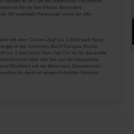
ori handelt es sich um ein malerisches Fischerdorf.
omanische Kirche San Vittore. Besondere
hen Stil angelegte Parkanlage sowie der alte
hrt mit dem "Grünen Zug“ (ca. 2 Std.) nach Spiez.
bergen in der schönsten Bucht Europas. Kurzer
f (ca. 1 Std.) nach Thun. Der Ort ist für das weiße
höne Aussicht über den See und die imposanten
eßend Rückfahrt mit der Bahn nach Domodossola.
ovember bis April mit eingeschränktem Fahrplan.