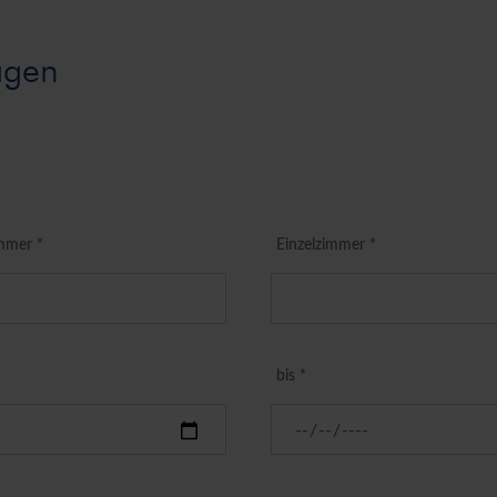
agen
mmer *
Einzelzimmer *
bis *