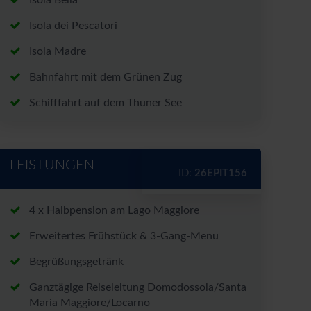
Isola Bella
Isola dei Pescatori
rt*
Isola Madre
Bahnfahrt mit dem Grünen Zug
Schifffahrt auf dem Thuner See
nen zu den Angeboten per E-
nntnis genommen.
LEISTUNGEN
ID:
26EPIT156
chutzerklärung
und
4 x Halbpension am Lago Maggiore
Erweitertes Frühstück & 3-Gang-Menu
Begrüßungsgetränk
Ganztägige Reiseleitung Domodossola/Santa
Maria Maggiore/Locarno