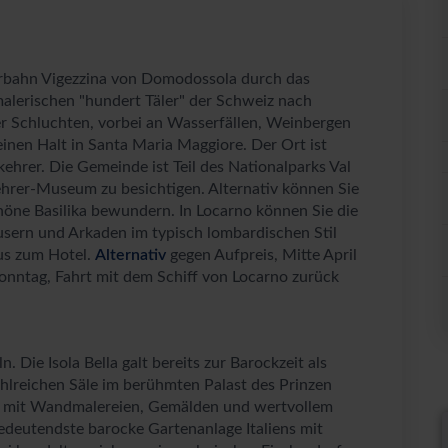
rbahn Vigezzina von Domodossola durch das
 malerischen "hundert Täler" der Schweiz nach
efer Schluchten, vorbei an Wasserfällen, Weinbergen
nen Halt in Santa Maria Maggiore. Der Ort ist
ehrer. Die Gemeinde ist Teil des Nationalparks Val
ehrer-Museum zu besichtigen. Alternativ können Sie
höne Basilika bewundern. In Locarno können Sie die
usern und Arkaden im typisch lombardischen Stil
us zum Hotel.
Alternativ
gegen Aufpreis, Mitte April
nntag, Fahrt mit dem Schiff von Locarno zurück
. Die Isola Bella galt bereits zur Barockzeit als
hlreichen Säle im berühmten Palast des Prinzen
. mit Wandmalereien, Gemälden und wertvollem
bedeutendste barocke Gartenanlage Italiens mit