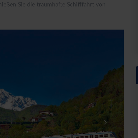
nießen Sie die traumhafte Schifffahrt von
Hausnummer*
Postleitzahl*
Wohno
r Touristischen GmbH anfordern. Als Gegenleistung stimme ich zu, weitere Informatio
nn diese Einwilligung jederzeit widerrufen. Die
Datenschutzerklärung
habe ich zur Ke
tig!
seren Server geschickt. Mit Absenden des Formulars, erklären Sie, dass Sie die
Datens
he GmbH zur Kenntnis genommen und akzeptiert haben.
Bestellung absenden