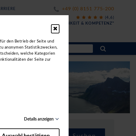
+49 (0) 8151 775-200
RRIERE
X
(4,6)
FÜR
"FREUNDLICHKEIT & KOMPETENZ"
ahrten.
für den Betrieb der Seite und
 zu anonymen Statistikzwecken,
ntscheiden, welche Kategorien
nktionalitäten der Seite zur
Details anzeigen