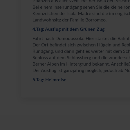
Pflanzen aus aller Welt. Bei der Isola dei Pescat
Bei einem Inselrundgang sehen Sie die kleine r
Kennzeichen der Isola Madre sind die im englisc
Landwohnsitz der Familie Borromeo.
4.Tag: Ausflug mit dem Grünen Zug
Fahrt nach Domodossola. Hier startet die Bahnfa
Der Ort befindet sich zwischen Hügeln und Reb
Rundgang, und dann geht es weiter mit dem Schif
Schloss auf dem Schlossberg und die wundersc
Berner Alpen im Hintergrund bekannt. Anschli
Der Ausflug ist ganzjährig möglich, jedoch ab N
5.Tag: Heimreise