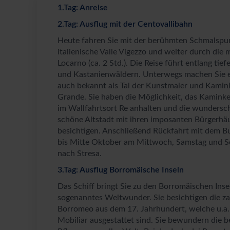
1.Tag: Anreise
2.Tag: Ausflug mit der Centovallibahn
Heute fahren Sie mit der berühmten Schmalspu
italienische Valle Vigezzo und weiter durch die
Locarno (ca. 2 Std.). Die Reise führt entlang ti
und Kastanienwäldern. Unterwegs machen Sie ei
auch bekannt als Tal der Kunstmaler und Kamink
Grande. Sie haben die Möglichkeit, das Kamink
im Wallfahrtsort Re anhalten und die wundersc
schöne Altstadt mit ihren imposanten Bürgerhä
besichtigen. Anschließend Rückfahrt mit dem B
bis Mitte Oktober am Mittwoch, Samstag und So
nach Stresa.
3.Tag: Ausflug Borromäische Inseln
Das Schiff bringt Sie zu den Borromäischen Inseln
sogenanntes Weltwunder. Sie besichtigen die za
Borromeo aus dem 17. Jahrhundert, welche u.a
Mobiliar ausgestattet sind. Sie bewundern die 