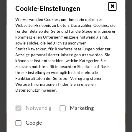
Cookie-Einstellungen
Wir verwenden Cookies, um Ihnen ein optimales
Webseiten-Erlebnis zu bieten. Dazu zählen Cookies, die
für den Betrieb der Seite und für die Steuerung unserer
Sri Lanka - die Perle im Indischen Ozean - 2027
kommerziellen Unternehmensziele notwendig sind,
Sri Lanka ist ein Land, das es mit allen Sinnen zu
sowie solche, die lediglich zu anonymen
erleben gilt. Die Insel im Indischen Ozean verzaubert
Statistikzwecken, für Komforteinstellungen oder zur
mit einer beeindruckenden Vielfalt aus tiefblauem
Anzeige personalisierter Inhalte genutzt werden. Sie
Meer, goldenen Sandstränden, sattgrünen
können selbst entscheiden, welche Kategorien Sie
zulassen möchten. Bitte beachten Sie, dass auf Basis
Teeplantagen und dichtem Dschungel. Der Duft
Ihrer Einstellungen womöglich nicht mehr alle
von...
Funktionalitäten der Seite zur Verfügung stehen.
Weitere Informationen finden Sie in unseren
Datenschutzhinweisen.
2.979,00 €
15 Tage ab
Notwendig
Marketing
Reise-ID: 27FGWW127
Google
USA