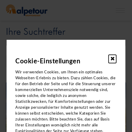
X
Bitte beachten Sie: Die Kataloge enthalten
keine
Ihre Suchtreffer
Angebote für
Klassenfahrten.
1 Ergebnis gefunden
Cookie-Einstellungen
Wir verwenden Cookies, um Ihnen ein optimales
Webseiten-Erlebnis zu bieten. Dazu zählen Cookies, die
für den Betrieb der Seite und für die Steuerung unserer
kommerziellen Unternehmensziele notwendig sind,
BERLIN
sowie solche, die lediglich zu anonymen
Statistikzwecken, für Komforteinstellungen oder zur
Anzeige personalisierter Inhalte genutzt werden. Sie
können selbst entscheiden, welche Kategorien Sie
zulassen möchten. Bitte beachten Sie, dass auf Basis
Ihrer Einstellungen womöglich nicht mehr alle
Funktionalitäten der Seite zur Verfügung stehen.