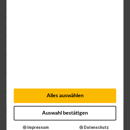
Kristina Zander
Larissa Krklec
Leonie Frischmuth
Lisa Nuber
Manuel Oberem
Manuel Oberem
Monica Kramer-Pavan
Nicole Stauber
Philippe Paturel
Romy Kretzschmar
Alles auswählen
Stefanie Dietrich
Stefanie Dietrich
Auswahl bestätigen
Susanne Körbel
Impressum
Datenschutz
Theresa Reis