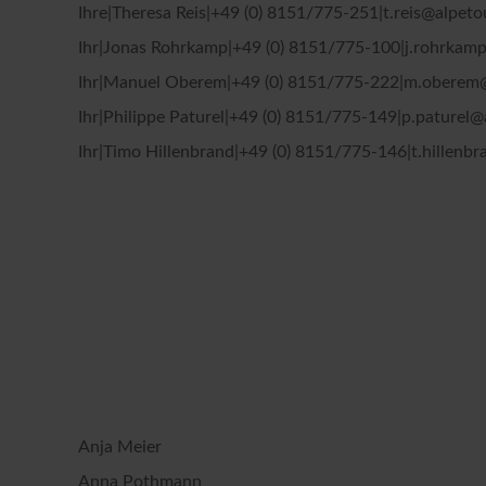
Ihre|Theresa Reis|+49 (0) 8151/775-251|t.reis@alpeto
Straße*
Ihr|Jonas Rohrkamp|+49 (0) 8151/775-100|j.rohrkamp
Ihr|Manuel Oberem|+49 (0) 8151/775-222|m.oberem@a
Ihr|Philippe Paturel|+49 (0) 8151/775-149|p.paturel
E-Mail*
Ihr|Timo Hillenbrand|+49 (0) 8151/775-146|t.hillenb
Datenschutz *
Ja, ich möchte die Kataloge der alpetou
Mail und/oder Telefon zu erhalten. Ich ka
Datenschutz & Transparenz ist uns sehr wich
Die Anfrage wird via SSL verschlüsselt an un
Widerrufhinweise
der alpetour Touristisc
Datenschutzerklärung
Widerrufhinweise
Anja Meier
Anna Pothmann