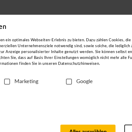
en
eachten Sie: Die Kataloge enthalten
keine
Angebote für
Klassenf
n ein optimales Webseiten-Erlebnis zu bieten. Dazu zählen Cookies, die 
erziellen Unternehmensziele notwendig sind, sowie solche, die lediglich
ur Anzeige personalisierter Inhalte genutzt werden. Sie können selbst e
hten Sie, dass auf Basis Ihrer Einstellungen womöglich nicht mehr alle Fu
rmationen finden Sie in unseren Datenschutzhinweisen.
rt@alpetour.de|Länderspezialistin|2551112.jpg|2184634.tif
ur.de|Länderspezialistin|3553197.jpg|3641654.jpg
Marketing
Google
n@alpetour.de|Länderspezialistin|2571746.jpg|3094818.jpg
petour.de|Länderspezialistin|2551113.jpg|2484716.tif
@alpetour.de|Länderspezialistin|3078837.jpg|3094813.jpg
our.de|Länderspezialistin|2551114.jpg|.eps
ssweiler@alpetour.de|Länderspezialistin|2551115.jpg|371376.eps